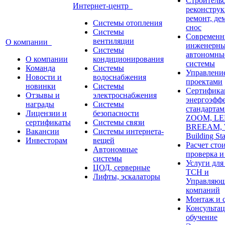
Строительс
Интернет-центр
реконструк
ремонт, де
Системы отопления
снос
Системы
Современн
вентиляции
О компании
инженерны
Системы
автономны
О компании
кондиционирования
системы
Команда
Системы
Управлени
Новости и
водоснабжения
проектами
новинки
Системы
Сертифика
Отзывы и
электроснабжения
энергоэфф
награды
Системы
стандарта
Лицензии и
безопасности
ZOOM, LE
сертификаты
Системы связи
BREEAM,
Вакансии
Системы интернета-
Building St
Инвесторам
вещей
Расчет сто
Автономные
проверка и
системы
Услуги дл
ЦОД, серверные
ТСН и
Лифты, эскалаторы
Управляю
компаний
Монтаж и 
Консультац
обучение