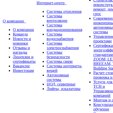
Строительс
Интернет-центр
реконструк
ремонт, де
Системы отопления
снос
Системы
Современн
вентиляции
О компании
инженерны
Системы
автономны
О компании
кондиционирования
системы
Команда
Системы
Управлени
Новости и
водоснабжения
проектами
новинки
Системы
Сертифика
Отзывы и
электроснабжения
энергоэфф
награды
Системы
стандарта
Лицензии и
безопасности
ZOOM, LE
сертификаты
Системы связи
BREEAM,
Вакансии
Системы интернета-
Building St
Инвесторам
вещей
Расчет сто
Автономные
проверка и
системы
Услуги дл
ЦОД, серверные
ТСН и
Лифты, эскалаторы
Управляю
компаний
Монтаж и 
Консультац
обучение