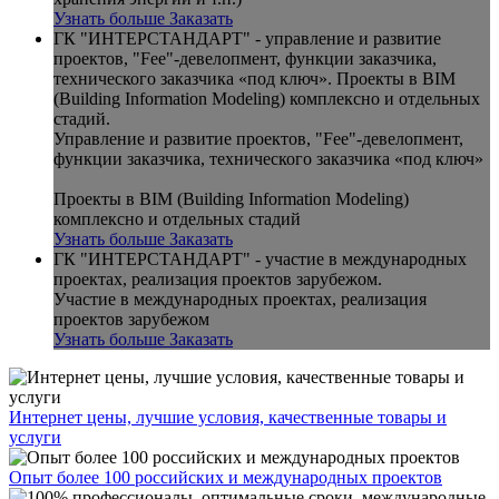
Узнать больше
Заказать
ГК "ИНТЕРСТАНДАРТ" - управление и развитие
проектов, "Fee"-девелопмент, функции заказчика,
технического заказчика «под ключ». Проекты в BIM
(Building Information Modeling) комплексно и отдельных
стадий.
Управление и развитие проектов, "Fee"-девелопмент,
функции заказчика, технического заказчика «под ключ»
Проекты в BIM (Building Information Modeling)
комплексно и отдельных стадий
Узнать больше
Заказать
ГК "ИНТЕРСТАНДАРТ" - участие в международных
проектах, реализация проектов зарубежом.
Участие в международных проектах, реализация
проектов зарубежом
Узнать больше
Заказать
Интернет цены, лучшие условия, качественные товары и
услуги
Опыт более 100 российских и международных проектов