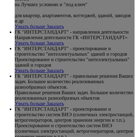
на Лучших условиях и "под ключ"
для квартир, апартаментов, коттеджей, зданий, заводов
и др
Узнать больше
Заказать
ГК "ИНТЕРСТАНДАРТ" - направления деятельности
Направления деятельности ГК «ИНТЕРСТАНДАРТ»
Узнать больше
Заказать
ГК "ИНТЕРСТАНДАРТ" - проектирование и
строительство "интеллектуальных" зданий и городов
Проектирование и строительство "интеллектуальных"
зданий и городов
Узнать больше
Заказать
ГК "ИНТЕРСТАНДАРТ" - правильные решения Ваших
задач. Большое количество реализованных
разнообразных объектов.
Правильные решения Ваших задач. Большое количество
реализованных разнообразных объектов
Узнать больше
Заказать
ГК "ИНТЕРСТАНДАРТ" - проектирование и
строительство систем ВИЭ (солнечных электростанций,
ветрогенераторов, центров хранения энергии и т.п.).
Проектирование и строительство систем ВИЭ
(солнечных электростанций, ветрогенераторов, центров
хранения энергии и т.п.)