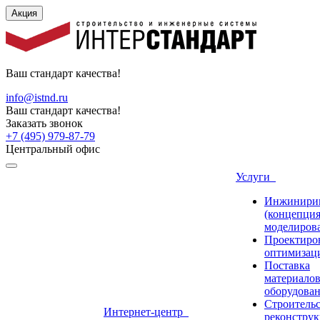
Акция
Ваш стандарт качества!
info@istnd.ru
Ваш стандарт качества!
Заказать звонок
+7 (495) 979-87-79
Центральный офис
Услуги
Инжинири
(концепция
моделиров
Проектиро
оптимизац
Поставка
материалов
оборудова
Строительс
Интернет-центр
реконструк