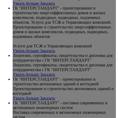
Узнать больше
Заказать
ГК "ИНТЕРСТАНДАРТ" - проектирование и
строительство энергоэффективных домов и жилых
комплексов, подводных, надводных, подземных
объектов. Услуги для ТСЖ и Управляющих компаний.
Проектирование и строительство энергоэффективных
домов и жилых комплексов, подводных, надводных,
подземных объектов
Услуги для ТСЖ и Управляющих компаний
Узнать больше
Заказать
Лицензии, сертификаты, свидетельства и дипломы для
сотрудничества с ГК "ИНТЕРСТАНДАРТ"
Лицензии, сертификаты, свидетельства и дипломы для
сотрудничества с ГК "ИНТЕРСТАНДАРТ"
Узнать больше
Заказать
ГК "ИНТЕРСТАНДАРТ" - проектирование и
строительство автономных зданий и коттеджей
Проектирование и строительство автономных зданий и
коттеджей
Узнать больше
Заказать
ГК "ИНТЕРСТАНДАРТ" - поставка современных и
автономных инженерных систем
Поставка современных и автономных инженерных
систем