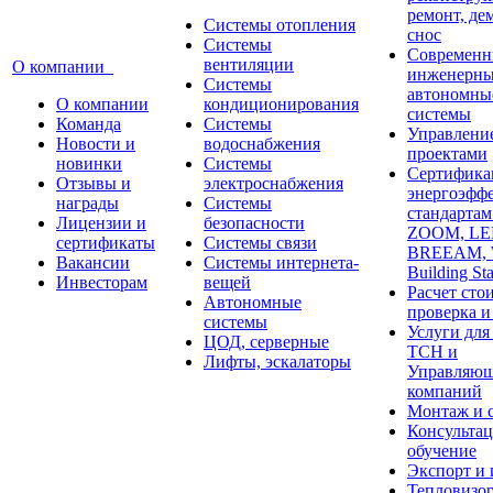
ремонт, де
Системы отопления
снос
Системы
Современн
вентиляции
О компании
инженерны
Системы
автономны
О компании
кондиционирования
системы
Команда
Системы
Управлени
Новости и
водоснабжения
проектами
новинки
Системы
Сертифика
Отзывы и
электроснабжения
энергоэфф
награды
Системы
стандарта
Лицензии и
безопасности
ZOOM, LE
сертификаты
Системы связи
BREEAM,
Вакансии
Системы интернета-
Building St
Инвесторам
вещей
Расчет сто
Автономные
проверка и
системы
Услуги дл
ЦОД, серверные
ТСН и
Лифты, эскалаторы
Управляю
компаний
Монтаж и 
Консультац
обучение
Экспорт и
Тепловизо