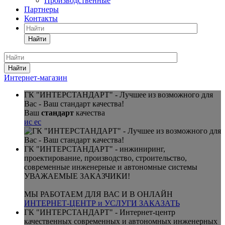
Производственные
Партнеры
Контакты
Найти
Найти
Интернет-магазин
ГК "ИНТЕРСТАНДАРТ" - Лучшее из возможного для
Вас - Ваш стандарт качества!
Ваш
стандарт
качества
ис
ес
ГК "ИНТЕРСТАНДАРТ" - инжиниринг,
проектирование, производство, строительство,
современные инженерные и автономные системы
УВАЖАЕМЫЕ ЗАКАЗЧИКИ!
МЫ РАБОТАЕМ ДЛЯ ВАС И В ОНЛАЙН
ИНТЕРНЕТ-ЦЕНТР и УСЛУГИ
ЗАКАЗАТЬ
ГК "ИНТЕРСТАНДАРТ" - Интернет-центр
качественных современных и автономных инженерных