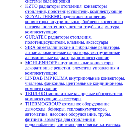
системы балансировки
KZTO радиаторы отопления, конвекторы
отопления, полотенцесушители, комплектующие
ROYAL THERMO радиаторы отопления,
конвекторы внутрипольные, бойлеры косвенного
нагрева, полотенцесушители, трубы и арматура,
комплектующие
GURATEC радиаторы отопления,
полотенцесушители, клапаны, аксессуары
SIRA биметаллические и гибридные радиаторы,
литые алюминиевые радиаторы, экструзионные
алюминиевые радиаторы, комплектующие
MOHLENHOFF внутрипольные конвекторы,
декоративные решетки, элементы управления и
комплектующие
LINDAB IMP KLIMA внутрипольные конвекторы,
чиллеры, фанкойлы, центральные кондиционеры,
комплектующие
ТЕПЛЭКО монолитные кварцевые обогреватели,
комплектующие, аксессуары
THERMOGROUP котельное оборудование,
дымоходы, бойлеры, теплоаккумуляторы,
автоматика, насосное оборудование, трубы,
фитинги, арматура для отопления и
водоснабжения, системы для обвязки котельных,