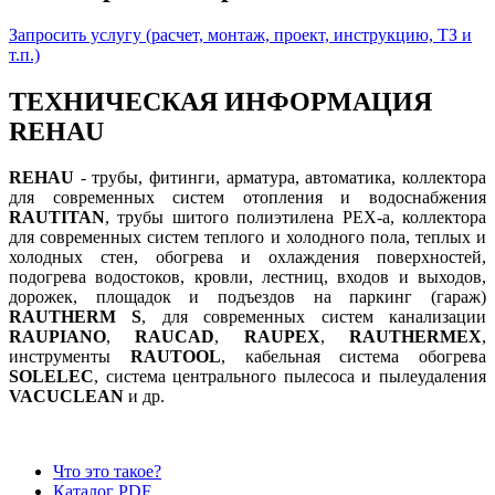
Запросить услугу (расчет, монтаж, проект, инструкцию, ТЗ и
т.п.)
ТЕХНИЧЕСКАЯ ИНФОРМАЦИЯ
REHAU
REHAU
- трубы, фитинги, арматура, автоматика, коллектора
для современных систем отопления и водоснабжения
RAUTITAN
, трубы шитого полиэтилена PEX-a, коллектора
для современных систем теплого и холодного пола, теплых и
холодных стен, обогрева и охлаждения поверхностей,
подогрева водостоков, кровли, лестниц, входов и выходов,
дорожек, площадок и подъездов на паркинг (гараж)
RAUTHERM S
, для современных систем канализации
RAUPIANO
,
RAUCAD
,
RAUPEX
,
RAUTHERMEX
,
инструменты
RAUTOOL
, кабельная система обогрева
SOLELEC
, система центрального пылесоса и пылеудаления
VACUCLEAN
и др.
Что это такое?
Каталог PDF