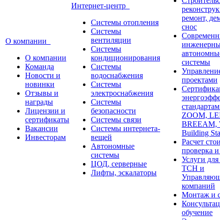
Строительс
Интернет-центр
реконструк
ремонт, де
Системы отопления
снос
Системы
Современн
вентиляции
О компании
инженерны
Системы
автономны
О компании
кондиционирования
системы
Команда
Системы
Управлени
Новости и
водоснабжения
проектами
новинки
Системы
Сертифика
Отзывы и
электроснабжения
энергоэфф
награды
Системы
стандарта
Лицензии и
безопасности
ZOOM, LE
сертификаты
Системы связи
BREEAM,
Вакансии
Системы интернета-
Building St
Инвесторам
вещей
Расчет сто
Автономные
проверка и
системы
Услуги дл
ЦОД, серверные
ТСН и
Лифты, эскалаторы
Управляю
компаний
Монтаж и 
Консультац
обучение