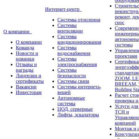
оборудова
Строительс
Интернет-центр
реконструк
ремонт, де
Системы отопления
снос
Системы
Современн
вентиляции
О компании
инженерны
Системы
автономны
О компании
кондиционирования
системы
Команда
Системы
Управлени
Новости и
водоснабжения
проектами
новинки
Системы
Сертифика
Отзывы и
электроснабжения
энергоэфф
награды
Системы
стандарта
Лицензии и
безопасности
ZOOM, LE
сертификаты
Системы связи
BREEAM,
Вакансии
Системы интернета-
Building St
Инвесторам
вещей
Расчет сто
Автономные
проверка и
системы
Услуги дл
ЦОД, серверные
ТСН и
Лифты, эскалаторы
Управляю
компаний
Монтаж и 
Консультац