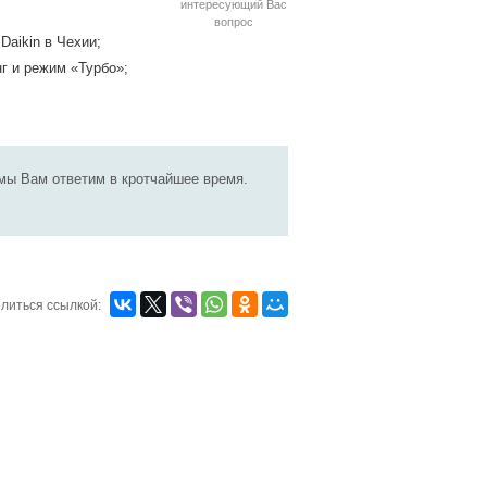
интересующий Вас
вопрос
Daikin в Чехии;
г и режим «Турбо»;
мы Вам ответим в кротчайшее время.
литься ссылкой: