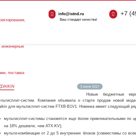
+7 (4
info@istnd.ru
Ваш стандарт качества!
5 июля 2017
Новые бюджетные евр
ультисплит-систем. Компания объявила о старте продаж новой моде
aikin для мультисплит-систем FTXB-B1V1. Новинка имеет следующий ря
мультисплит-системы становятся еще более привлекательными по ц
на 18% дешевле, чем ATX-KV);
мульти-комбинации от 2 до 5 внутренних блоков (совместимы со вс