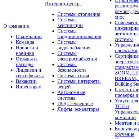
Строительс
Интернет-центр
реконструк
ремонт, де
Системы отопления
снос
Системы
Современн
вентиляции
О компании
инженерны
Системы
автономны
О компании
кондиционирования
системы
Команда
Системы
Управлени
Новости и
водоснабжения
проектами
новинки
Системы
Сертифика
Отзывы и
электроснабжения
энергоэфф
награды
Системы
стандарта
Лицензии и
безопасности
ZOOM, LE
сертификаты
Системы связи
BREEAM,
Вакансии
Системы интернета-
Building St
Инвесторам
вещей
Расчет сто
Автономные
проверка и
системы
Услуги дл
ЦОД, серверные
ТСН и
Лифты, эскалаторы
Управляю
компаний
Монтаж и 
Консультац
обучение