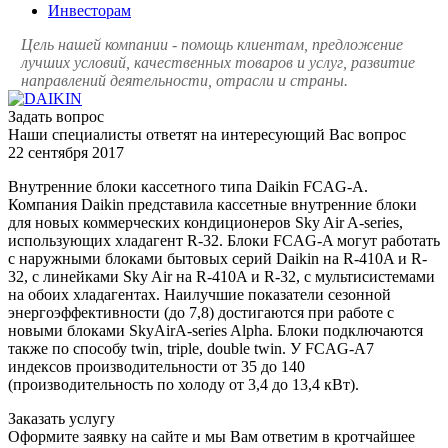
Инвесторам
Цель нашей компании - помощь клиентам, предложение
лучших условий, качественных товаров и услуг, развитие
направлений деятельности, отрасли и страны.
Задать вопрос
Наши специалисты ответят на интересующий Вас вопрос
22 сентября 2017
Внутренние блоки кассетного типа Daikin FCAG-A.
Компания Daikin представила кассетные внутренние блоки
для новых коммерческих кондиционеров Sky Air A-series,
использующих хладагент R-32. Блоки FCAG-A могут работать
с наружными блоками бытовых серий Daikin на R-410A и R-
32, с линейками Sky Air на R-410A и R-32, с мультисистемами
на обоих хладагентах. Наилучшие показатели сезонной
энергоэффективности (до 7,8) достигаются при работе с
новыми блоками SkyAirA-series Alpha. Блоки подключаются
также по способу twin, triple, double twin. У FCAG-A7
индексов производительности от 35 до 140
(производительность по холоду от 3,4 до 13,4 кВт).
Заказать услугу
Оформите заявку на сайте и мы Вам ответим в кротчайшее