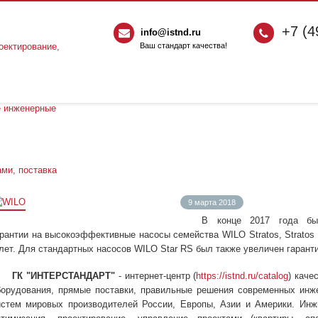
+7 (4
info@istnd.ru
Ваш стандарт качества!
9 марта 2018
В конце 2017 года бы
арантии на высокоэффективные насосы семейства WILO Stratos, Stratos
 лет. Для стандартных насосов WILO Star RS был также увеличен гаранти
ГК "ИНТЕРСТАНДАРТ"
- интернет-центр (
https://istnd.ru/catalog
) каче
борудования, прямые поставки, правильные решения современных инж
истем мировых производителей России, Европы, Азии и Америки. Инжи