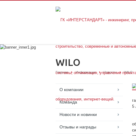
WILO
Главная
Информация
Новости
WILO
О компании
г
Команда
5
Новости и новинки
о
Отзывы и награды
с