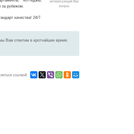
артаменты, коттеджы,
интересующий Вас
и за рубежом.
вопрос
андарт качества! 24/7.
мы Вам ответим в кротчайшее время.
литься ссылкой: