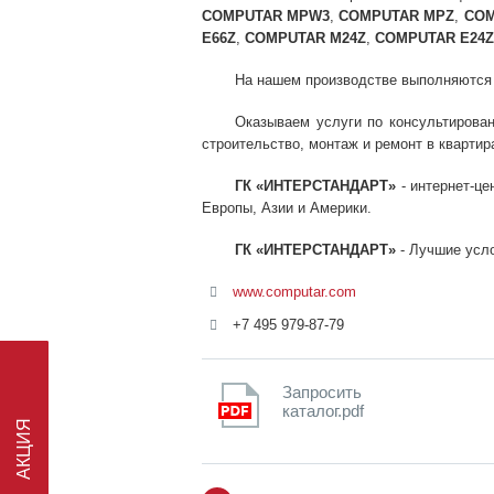
COMPUTAR MPW3
,
COMPUTAR MPZ
,
COM
E66Z
,
COMPUTAR M24Z
,
COMPUTAR E24Z
На нашем производстве выполняются ра
Оказываем услуги по консультирован
строительство, монтаж и ремонт в квартира
ГК «ИНТЕРСТАНДАРТ»
- интернет-це
Европы, Азии и Америки.
ГК «ИНТЕРСТАНДАРТ»
- Лучшие усло
www.computar.com
+7 495 979-87-79
Запросить
АКЦИЯ
каталог.pdf