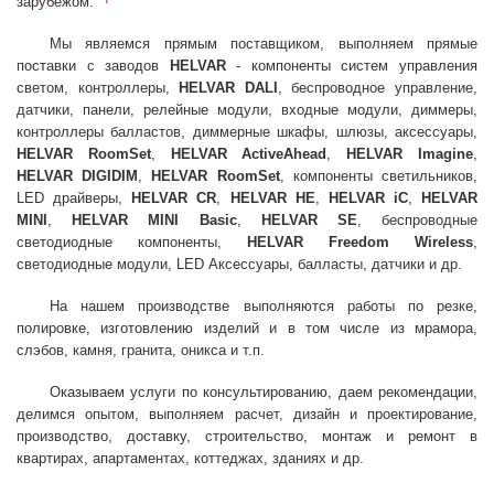
зарубежом.
Мы являемся прямым поставщиком, выполняем прямые
поставки с заводов
HELVAR
- компоненты систем управления
светом, контроллеры,
HELVAR DALI
, беспроводное управление,
датчики, панели, релейные модули, входные модули, диммеры,
контроллеры балластов, диммерные шкафы, шлюзы, аксессуары,
HELVAR RoomSet
,
HELVAR ActiveAhead
,
HELVAR Imagine
,
HELVAR DIGIDIM
,
HELVAR RoomSet
, компоненты светильников,
LED драйверы,
HELVAR CR
,
HELVAR HE
,
HELVAR iC
,
HELVAR
MINI
,
HELVAR MINI Basic
,
HELVAR SE
, беспроводные
светодиодные компоненты,
HELVAR Freedom Wireless
,
светодиодные модули, LED Аксессуары, балласты, датчики и др.
На нашем производстве выполняются работы по резке,
полировке, изготовлению изделий и в том числе из мрамора,
слэбов, камня, гранита, оникса и т.п.
Оказываем услуги по консультированию, даем рекомендации,
делимся опытом, выполняем расчет, дизайн и проектирование,
производство, доставку, строительство, монтаж и ремонт в
квартирах, апартаментах, коттеджах, зданиях и др.