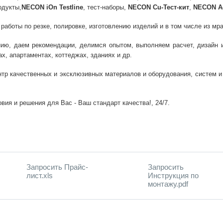
одукты,
NECON iOn Testline
, тест-наборы,
NECON Cu-Тест-кит
,
NECON Ag
боты по резке, полировке, изготовлению изделий и в том числе из мрамо
ию, даем рекомендации, делимся опытом, выполняем расчет, дизайн и 
х, апартаментах, коттеджах, зданиях и др.
нтр качественных и эксклюзивных материалов и оборудования, систем 
вия и решения для Вас - Ваш стандарт качества!, 24/7.
Запросить Прайс-
Запросить
лист.xls
Инструкция по
монтажу.pdf