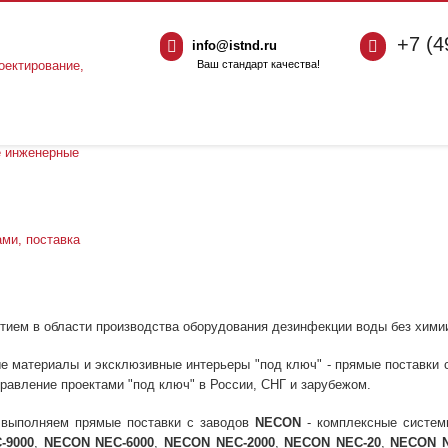
+7 (4
info@istnd.ru
Ваш стандарт качества!
тием в области производства оборудования дезинфекции воды без хими
е материалы и эксклюзивные интерьеры "под ключ" - прямые поставки 
правление проектами "под ключ" в России, СНГ и зарубежом.
выполняем прямые поставки с заводов
NECON
- комплексные систем
-9000
,
NECON NEC-6000
,
NECON NEC-2000
,
NECON NEC-20
,
NECON N