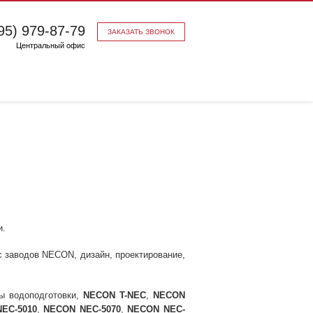
95) 979-87-79
ЗАКАЗАТЬ ЗВОНОК
Центральный офис
и.
с заводов NECON, дизайн, проектирование,
ы водоподготовки,
NECON T-NEC
,
NECON
EC-5010
,
NECON NEC-5070
,
NECON NEC-