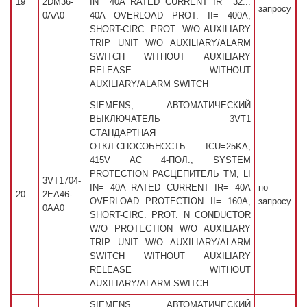
19
2DM36-
IN= 40A RATED CURRENT IR= 32...
запросу
0AA0
40A OVERLOAD PROT. II= 400A,
SHORT-CIRC. PROT. W/O AUXILIARY
TRIP UNIT W/O AUXILIARY/ALARM
SWITCH WITHOUT AUXILIARY
RELEASE WITHOUT
AUXILIARY/ALARM SWITCH
SIEMENS, АВТОМАТИЧЕСКИЙ
ВЫКЛЮЧАТЕЛЬ 3VT1
СТАНДАРТНАЯ
ОТКЛ.СПОСОБНОСТЬ ICU=25KA,
415V AC 4-ПОЛ., SYSTEM
PROTECTION РАСЦЕПИТЕЛЬ TM, LI
3VT1704-
IN= 40A RATED CURRENT IR= 40A
по
20
2EA46-
OVERLOAD PROTECTION II= 160A,
запросу
0AA0
SHORT-CIRC. PROT. N CONDUCTOR
W/O PROTECTION W/O AUXILIARY
TRIP UNIT W/O AUXILIARY/ALARM
SWITCH WITHOUT AUXILIARY
RELEASE WITHOUT
AUXILIARY/ALARM SWITCH
SIEMENS, АВТОМАТИЧЕСКИЙ