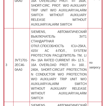
0AA0
16A OVERLOAD PROT. II= 160A,
SHORT-CIRC. PROT. W/O AUXILIARY
TRIP UNIT W/O AUXILIARY/ALARM
SWITCH WITHOUT AUXILIARY
RELEASE WITHOUT
AUXILIARY/ALARM SWITCH
SIEMENS, АВТОМАТИЧЕСКИЙ
ВЫКЛЮЧАТЕЛЬ 3VT1
СТАНДАРТНАЯ
ОТКЛ.СПОСОБНОСТЬ ICU=25KA,
415V AC 4-ПОЛ., SYSTEM
PROTECTION РАСЦЕПИТЕЛЬ TM, LI
3VT1701-
IN= 16A RATED CURRENT IR= 12.5...
по
3
2EC46-
16A OVERLOAD PROT. II= 160...
запросу
0AA0
240A, SHORT-CIRCUIT PROTECTION
N CONDUCTOR W/O PROTECTION
W/O AUXILIARY TRIP UNIT W/O
AUXILIARY/ALARM SWITCH
WITHOUT AUXILIARY RELEASE
WITHOUT AUXILIARY/ALARM
SWITCH
SIEMENS, АВТОМАТИЧЕСКИЙ