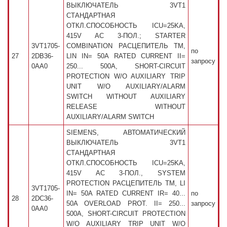
ВЫКЛЮЧАТЕЛЬ 3VT1
СТАНДАРТНАЯ
ОТКЛ.СПОСОБНОСТЬ ICU=25KA,
415V AC 3-ПОЛ.; STARTER
3VT1705-
COMBINATION РАСЦЕПИТЕЛЬ TM,
по
27
2DB36-
LIN IN= 50A RATED CURRENT II=
запросу
0AA0
250... 500A, SHORT-CIRCUIT
PROTECTION W/O AUXILIARY TRIP
UNIT W/O AUXILIARY/ALARM
SWITCH WITHOUT AUXILIARY
RELEASE WITHOUT
AUXILIARY/ALARM SWITCH
SIEMENS, АВТОМАТИЧЕСКИЙ
ВЫКЛЮЧАТЕЛЬ 3VT1
СТАНДАРТНАЯ
ОТКЛ.СПОСОБНОСТЬ ICU=25KA,
415V AC 3-ПОЛ., SYSTEM
PROTECTION РАСЦЕПИТЕЛЬ TM, LI
3VT1705-
IN= 50A RATED CURRENT IR= 40...
по
28
2DC36-
50A OVERLOAD PROT. II= 250...
запросу
0AA0
500A, SHORT-CIRCUIT PROTECTION
W/O AUXILIARY TRIP UNIT W/O