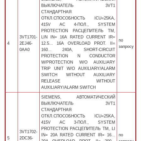
ВЫКЛЮЧАТЕЛЬ 3VT1
СТАНДАРТНАЯ
ОТКЛ.СПОСОБНОСТЬ ICU=25KA,
415V AC 4-ПОЛ., SYSTEM
PROTECTION РАСЦЕПИТЕЛЬ TM,
3VT1701-
LIN IN= 16A RATED CURRENT IR=
по
4
2EJ46-
12.5... 16A OVERLOAD PROT. II=
запросу
0AA0
160... 240A, SHORT-CIRCUIT
PROTECTION N CONDUCTOR
W/PROTECTION W/O AUXILIARY
TRIP UNIT W/O AUXILIARY/ALARM
SWITCH WITHOUT AUXILIARY
RELEASE WITHOUT
AUXILIARY/ALARM SWITCH
SIEMENS, АВТОМАТИЧЕСКИЙ
ВЫКЛЮЧАТЕЛЬ 3VT1
СТАНДАРТНАЯ
ОТКЛ.СПОСОБНОСТЬ ICU=25KA,
415V AC 3-ПОЛ., SYSTEM
PROTECTION РАСЦЕПИТЕЛЬ TM, LI
3VT1702-
IN= 20A RATED CURRENT IR= 16...
по
5
2DC36-