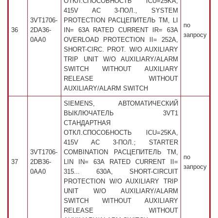
ОТКЛ.СПОСОБНОСТЬ ICU=25KA,
415V AC 3-ПОЛ., SYSTEM
3VT1706-
PROTECTION РАСЦЕПИТЕЛЬ TM, LI
по
36
2DA36-
IN= 63A RATED CURRENT IR= 63A
запросу
0AA0
OVERLOAD PROTECTION II= 252A,
SHORT-CIRC. PROT. W/O AUXILIARY
TRIP UNIT W/O AUXILIARY/ALARM
SWITCH WITHOUT AUXILIARY
RELEASE WITHOUT
AUXILIARY/ALARM SWITCH
SIEMENS, АВТОМАТИЧЕСКИЙ
ВЫКЛЮЧАТЕЛЬ 3VT1
СТАНДАРТНАЯ
ОТКЛ.СПОСОБНОСТЬ ICU=25KA,
415V AC 3-ПОЛ.; STARTER
3VT1706-
COMBINATION РАСЦЕПИТЕЛЬ TM,
по
37
2DB36-
LIN IN= 63A RATED CURRENT II=
запросу
0AA0
315... 630A, SHORT-CIRCUIT
PROTECTION W/O AUXILIARY TRIP
UNIT W/O AUXILIARY/ALARM
SWITCH WITHOUT AUXILIARY
RELEASE WITHOUT