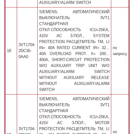
AUXILIARY/ALARM SWITCH
SIEMENS, АВТОМАТИЧЕСКИЙ
ВЫКЛЮЧАТЕЛЬ 3VT1
СТАНДАРТНАЯ
ОТКЛ.СПОСОБНОСТЬ ICU=25KA,
415V AC 3-ПОЛ., SYSTEM
PROTECTION РАСЦЕПИТЕЛЬ TM, LI
3VT1704-
IN= 40A RATED CURRENT IR= 32...
по
18
2DC36-
40A OVERLOAD PROT. II= 200...
запросу
0AA0
400A, SHORT-CIRCUIT PROTECTION
W/O AUXILIARY TRIP UNIT W/O
AUXILIARY/ALARM SWITCH
WITHOUT AUXILIARY RELEASE
WITHOUT AUXILIARY/ALARM
SWITCH
SIEMENS, АВТОМАТИЧЕСКИЙ
ВЫКЛЮЧАТЕЛЬ 3VT1
СТАНДАРТНАЯ
ОТКЛ.СПОСОБНОСТЬ ICU=25KA,
415V AC 3-ПОЛ., MOTOR
3VT1704-
PROTECTION РАСЦЕПИТЕЛЬ TM, LI
по