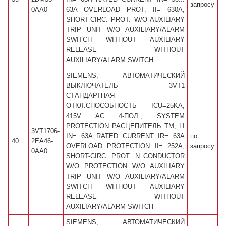
запросу
0AA0
63A OVERLOAD PROT. II= 630A,
SHORT-CIRC. PROT. W/O AUXILIARY
TRIP UNIT W/O AUXILIARY/ALARM
SWITCH WITHOUT AUXILIARY
RELEASE WITHOUT
AUXILIARY/ALARM SWITCH
SIEMENS, АВТОМАТИЧЕСКИЙ
ВЫКЛЮЧАТЕЛЬ 3VT1
СТАНДАРТНАЯ
ОТКЛ.СПОСОБНОСТЬ ICU=25KA,
415V AC 4-ПОЛ., SYSTEM
PROTECTION РАСЦЕПИТЕЛЬ TM, LI
3VT1706-
IN= 63A RATED CURRENT IR= 63A
по
40
2EA46-
OVERLOAD PROTECTION II= 252A,
запросу
0AA0
SHORT-CIRC. PROT. N CONDUCTOR
W/O PROTECTION W/O AUXILIARY
TRIP UNIT W/O AUXILIARY/ALARM
SWITCH WITHOUT AUXILIARY
RELEASE WITHOUT
AUXILIARY/ALARM SWITCH
SIEMENS, АВТОМАТИЧЕСКИЙ