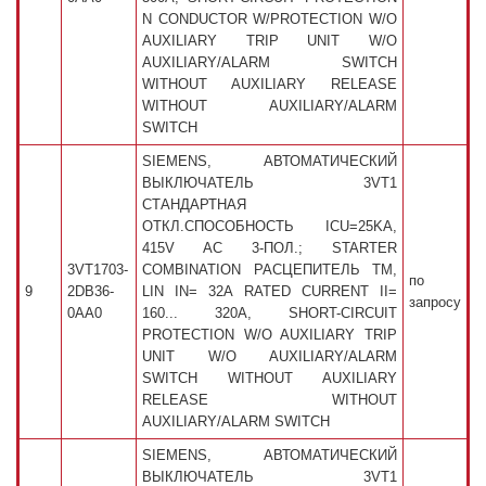
N CONDUCTOR W/PROTECTION W/O
AUXILIARY TRIP UNIT W/O
AUXILIARY/ALARM SWITCH
WITHOUT AUXILIARY RELEASE
WITHOUT AUXILIARY/ALARM
SWITCH
SIEMENS, АВТОМАТИЧЕСКИЙ
ВЫКЛЮЧАТЕЛЬ 3VT1
СТАНДАРТНАЯ
ОТКЛ.СПОСОБНОСТЬ ICU=25KA,
415V AC 3-ПОЛ.; STARTER
3VT1703-
COMBINATION РАСЦЕПИТЕЛЬ TM,
по
9
2DB36-
LIN IN= 32A RATED CURRENT II=
запросу
0AA0
160... 320A, SHORT-CIRCUIT
PROTECTION W/O AUXILIARY TRIP
UNIT W/O AUXILIARY/ALARM
SWITCH WITHOUT AUXILIARY
RELEASE WITHOUT
AUXILIARY/ALARM SWITCH
SIEMENS, АВТОМАТИЧЕСКИЙ
ВЫКЛЮЧАТЕЛЬ 3VT1