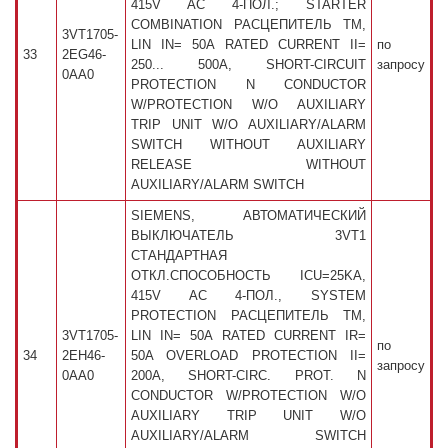
415V AC 4-ПОЛ.; STARTER
COMBINATION РАСЦЕПИТЕЛЬ TM,
3VT1705-
LIN IN= 50A RATED CURRENT II=
по
33
2EG46-
250... 500A, SHORT-CIRCUIT
запросу
0AA0
PROTECTION N CONDUCTOR
W/PROTECTION W/O AUXILIARY
TRIP UNIT W/O AUXILIARY/ALARM
SWITCH WITHOUT AUXILIARY
RELEASE WITHOUT
AUXILIARY/ALARM SWITCH
SIEMENS, АВТОМАТИЧЕСКИЙ
ВЫКЛЮЧАТЕЛЬ 3VT1
СТАНДАРТНАЯ
ОТКЛ.СПОСОБНОСТЬ ICU=25KA,
415V AC 4-ПОЛ., SYSTEM
PROTECTION РАСЦЕПИТЕЛЬ TM,
3VT1705-
LIN IN= 50A RATED CURRENT IR=
по
34
2EH46-
50A OVERLOAD PROTECTION II=
запросу
0AA0
200A, SHORT-CIRC. PROT. N
CONDUCTOR W/PROTECTION W/O
AUXILIARY TRIP UNIT W/O
AUXILIARY/ALARM SWITCH