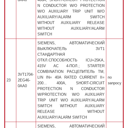
N CONDUCTOR W/O PROTECTION
W/O AUXILIARY TRIP UNIT W/O
AUXILIARY/ALARM SWITCH
WITHOUT AUXILIARY RELEASE
WITHOUT AUXILIARY/ALARM
SWITCH
SIEMENS, АВТОМАТИЧЕСКИЙ
ВЫКЛЮЧАТЕЛЬ 3VT1
СТАНДАРТНАЯ
ОТКЛ.СПОСОБНОСТЬ ICU=25KA,
415V AC 4-ПОЛ.; STARTER
COMBINATION РАСЦЕПИТЕЛЬ TM,
3VT1704-
LIN IN= 40A RATED CURRENT II=
по
23
2EG46-
200... 400A, SHORT-CIRCUIT
запросу
0AA0
PROTECTION N CONDUCTOR
W/PROTECTION W/O AUXILIARY
TRIP UNIT W/O AUXILIARY/ALARM
SWITCH WITHOUT AUXILIARY
RELEASE WITHOUT
AUXILIARY/ALARM SWITCH
SIEMENS, АВТОМАТИЧЕСКИЙ