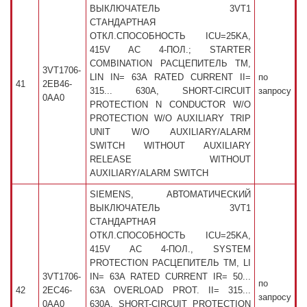
ВЫКЛЮЧАТЕЛЬ 3VT1
СТАНДАРТНАЯ
ОТКЛ.СПОСОБНОСТЬ ICU=25KA,
415V AC 4-ПОЛ.; STARTER
COMBINATION РАСЦЕПИТЕЛЬ TM,
3VT1706-
LIN IN= 63A RATED CURRENT II=
по
41
2EB46-
315... 630A, SHORT-CIRCUIT
запросу
0AA0
PROTECTION N CONDUCTOR W/O
PROTECTION W/O AUXILIARY TRIP
UNIT W/O AUXILIARY/ALARM
SWITCH WITHOUT AUXILIARY
RELEASE WITHOUT
AUXILIARY/ALARM SWITCH
SIEMENS, АВТОМАТИЧЕСКИЙ
ВЫКЛЮЧАТЕЛЬ 3VT1
СТАНДАРТНАЯ
ОТКЛ.СПОСОБНОСТЬ ICU=25KA,
415V AC 4-ПОЛ., SYSTEM
PROTECTION РАСЦЕПИТЕЛЬ TM, LI
3VT1706-
IN= 63A RATED CURRENT IR= 50...
по
42
2EC46-
63A OVERLOAD PROT. II= 315...
запросу
0AA0
630A, SHORT-CIRCUIT PROTECTION