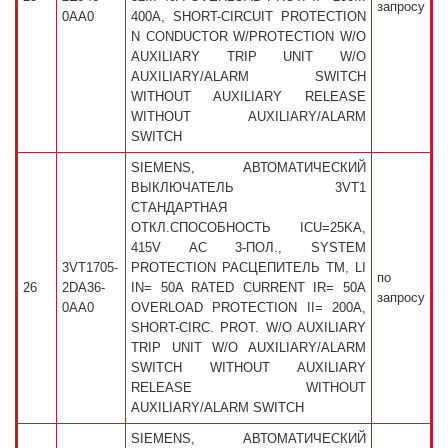
запросу
0AA0
400A, SHORT-CIRCUIT PROTECTION
N CONDUCTOR W/PROTECTION W/O
AUXILIARY TRIP UNIT W/O
AUXILIARY/ALARM SWITCH
WITHOUT AUXILIARY RELEASE
WITHOUT AUXILIARY/ALARM
SWITCH
SIEMENS, АВТОМАТИЧЕСКИЙ
ВЫКЛЮЧАТЕЛЬ 3VT1
СТАНДАРТНАЯ
ОТКЛ.СПОСОБНОСТЬ ICU=25KA,
415V AC 3-ПОЛ., SYSTEM
3VT1705-
PROTECTION РАСЦЕПИТЕЛЬ TM, LI
по
26
2DA36-
IN= 50A RATED CURRENT IR= 50A
запросу
0AA0
OVERLOAD PROTECTION II= 200A,
SHORT-CIRC. PROT. W/O AUXILIARY
TRIP UNIT W/O AUXILIARY/ALARM
SWITCH WITHOUT AUXILIARY
RELEASE WITHOUT
AUXILIARY/ALARM SWITCH
SIEMENS, АВТОМАТИЧЕСКИЙ