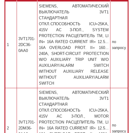
SIEMENS, АВТОМАТИЧЕСКИЙ
ВЫКЛЮЧАТЕЛЬ 3VT1
СТАНДАРТНАЯ
ОТКЛ.СПОСОБНОСТЬ ICU=25KA,
415V AC 3-ПОЛ., SYSTEM
PROTECTION РАСЦЕПИТЕЛЬ TM, LI
3VT1701-
IN= 16A RATED CURRENT IR= 12.5...
по
1
2DC36-
16A OVERLOAD PROT. II= 160...
запросу
0AA0
240A, SHORT-CIRCUIT PROTECTION
W/O AUXILIARY TRIP UNIT W/O
AUXILIARY/ALARM SWITCH
WITHOUT AUXILIARY RELEASE
WITHOUT AUXILIARY/ALARM
SWITCH
SIEMENS, АВТОМАТИЧЕСКИЙ
ВЫКЛЮЧАТЕЛЬ 3VT1
СТАНДАРТНАЯ
ОТКЛ.СПОСОБНОСТЬ ICU=25KA,
415V AC 3-ПОЛ., MOTOR
3VT1701-
PROTECTION РАСЦЕПИТЕЛЬ TM, LI
по
2
2DM36-
IN= 16A RATED CURRENT IR= 12.5...
запросу