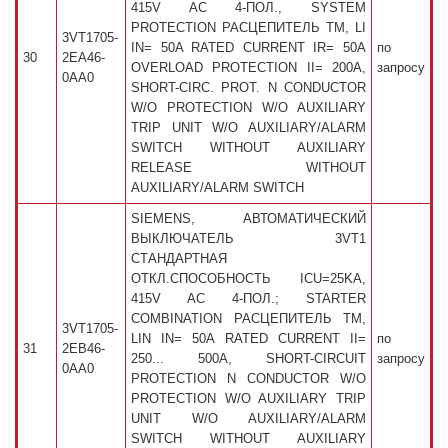
415V AC 4-ПОЛ., SYSTEM
PROTECTION РАСЦЕПИТЕЛЬ TM, LI
3VT1705-
IN= 50A RATED CURRENT IR= 50A
по
30
2EA46-
OVERLOAD PROTECTION II= 200A,
запросу
0AA0
SHORT-CIRC. PROT. N CONDUCTOR
W/O PROTECTION W/O AUXILIARY
TRIP UNIT W/O AUXILIARY/ALARM
SWITCH WITHOUT AUXILIARY
RELEASE WITHOUT
AUXILIARY/ALARM SWITCH
SIEMENS, АВТОМАТИЧЕСКИЙ
ВЫКЛЮЧАТЕЛЬ 3VT1
СТАНДАРТНАЯ
ОТКЛ.СПОСОБНОСТЬ ICU=25KA,
415V AC 4-ПОЛ.; STARTER
COMBINATION РАСЦЕПИТЕЛЬ TM,
3VT1705-
LIN IN= 50A RATED CURRENT II=
по
31
2EB46-
250... 500A, SHORT-CIRCUIT
запросу
0AA0
PROTECTION N CONDUCTOR W/O
PROTECTION W/O AUXILIARY TRIP
UNIT W/O AUXILIARY/ALARM
SWITCH WITHOUT AUXILIARY