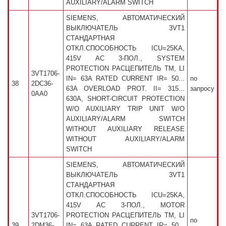
AUXILIARY/ALARM SWITCH
SIEMENS, АВТОМАТИЧЕСКИЙ
ВЫКЛЮЧАТЕЛЬ 3VT1
СТАНДАРТНАЯ
ОТКЛ.СПОСОБНОСТЬ ICU=25KA,
415V AC 3-ПОЛ., SYSTEM
PROTECTION РАСЦЕПИТЕЛЬ TM, LI
3VT1706-
IN= 63A RATED CURRENT IR= 50...
по
38
2DC36-
63A OVERLOAD PROT. II= 315...
запросу
0AA0
630A, SHORT-CIRCUIT PROTECTION
W/O AUXILIARY TRIP UNIT W/O
AUXILIARY/ALARM SWITCH
WITHOUT AUXILIARY RELEASE
WITHOUT AUXILIARY/ALARM
SWITCH
SIEMENS, АВТОМАТИЧЕСКИЙ
ВЫКЛЮЧАТЕЛЬ 3VT1
СТАНДАРТНАЯ
ОТКЛ.СПОСОБНОСТЬ ICU=25KA,
415V AC 3-ПОЛ., MOTOR
3VT1706-
PROTECTION РАСЦЕПИТЕЛЬ TM, LI
по
39
2DM36-
IN= 63A RATED CURRENT IR= 50...