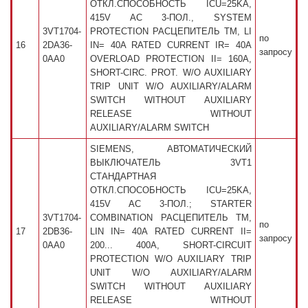
ОТКЛ.СПОСОБНОСТЬ ICU=25KA,
415V AC 3-ПОЛ., SYSTEM
3VT1704-
PROTECTION РАСЦЕПИТЕЛЬ TM, LI
по
16
2DA36-
IN= 40A RATED CURRENT IR= 40A
запросу
0AA0
OVERLOAD PROTECTION II= 160A,
SHORT-CIRC. PROT. W/O AUXILIARY
TRIP UNIT W/O AUXILIARY/ALARM
SWITCH WITHOUT AUXILIARY
RELEASE WITHOUT
AUXILIARY/ALARM SWITCH
SIEMENS, АВТОМАТИЧЕСКИЙ
ВЫКЛЮЧАТЕЛЬ 3VT1
СТАНДАРТНАЯ
ОТКЛ.СПОСОБНОСТЬ ICU=25KA,
415V AC 3-ПОЛ.; STARTER
3VT1704-
COMBINATION РАСЦЕПИТЕЛЬ TM,
по
17
2DB36-
LIN IN= 40A RATED CURRENT II=
запросу
0AA0
200... 400A, SHORT-CIRCUIT
PROTECTION W/O AUXILIARY TRIP
UNIT W/O AUXILIARY/ALARM
SWITCH WITHOUT AUXILIARY
RELEASE WITHOUT