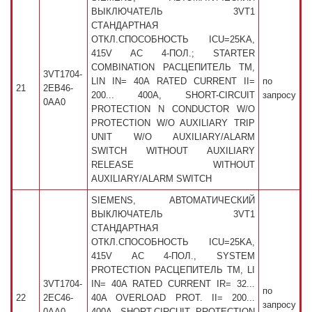
ВЫКЛЮЧАТЕЛЬ 3VT1
СТАНДАРТНАЯ
ОТКЛ.СПОСОБНОСТЬ ICU=25KA,
415V AC 4-ПОЛ.; STARTER
COMBINATION РАСЦЕПИТЕЛЬ TM,
3VT1704-
LIN IN= 40A RATED CURRENT II=
по
21
2EB46-
200... 400A, SHORT-CIRCUIT
запросу
0AA0
PROTECTION N CONDUCTOR W/O
PROTECTION W/O AUXILIARY TRIP
UNIT W/O AUXILIARY/ALARM
SWITCH WITHOUT AUXILIARY
RELEASE WITHOUT
AUXILIARY/ALARM SWITCH
SIEMENS, АВТОМАТИЧЕСКИЙ
ВЫКЛЮЧАТЕЛЬ 3VT1
СТАНДАРТНАЯ
ОТКЛ.СПОСОБНОСТЬ ICU=25KA,
415V AC 4-ПОЛ., SYSTEM
PROTECTION РАСЦЕПИТЕЛЬ TM, LI
3VT1704-
IN= 40A RATED CURRENT IR= 32...
по
22
2EC46-
40A OVERLOAD PROT. II= 200...
запросу
0AA0
400A, SHORT-CIRCUIT PROTECTION