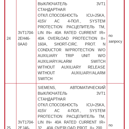
ВЫКЛЮЧАТЕЛЬ 3VT1
СТАНДАРТНАЯ
ОТКЛ.СПОСОБНОСТЬ ICU=25KA,
415V AC 4-ПОЛ., SYSTEM
PROTECTION РАСЦЕПИТЕЛЬ TM,
3VT1704-
LIN IN= 40A RATED CURRENT IR=
по
24
2EH46-
40A OVERLOAD PROTECTION II=
запросу
0AA0
160A, SHORT-CIRC. PROT. N
CONDUCTOR W/PROTECTION W/O
AUXILIARY TRIP UNIT W/O
AUXILIARY/ALARM SWITCH
WITHOUT AUXILIARY RELEASE
WITHOUT AUXILIARY/ALARM
SWITCH
SIEMENS, АВТОМАТИЧЕСКИЙ
ВЫКЛЮЧАТЕЛЬ 3VT1
СТАНДАРТНАЯ
ОТКЛ.СПОСОБНОСТЬ ICU=25KA,
415V AC 4-ПОЛ., SYSTEM
PROTECTION РАСЦЕПИТЕЛЬ TM,
3VT1704-
LIN IN= 40A RATED CURRENT IR=
по
25
2EJ46-
32... 40A OVERLOAD PROT. II= 200...