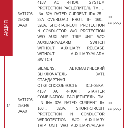
415V AC 4-ПОЛ., SYSTEM
PROTECTION РАСЦЕПИТЕЛЬ TM, LI
3VT1703-
IN= 32A RATED CURRENT IR= 25...
по
13
2EC46-
32A OVERLOAD PROT. II= 160...
запросу
0AA0
320A, SHORT-CIRCUIT PROTECTION
N CONDUCTOR W/O PROTECTION
W/O AUXILIARY TRIP UNIT W/O
АКЦИЯ
AUXILIARY/ALARM SWITCH
WITHOUT AUXILIARY RELEASE
WITHOUT AUXILIARY/ALARM
SWITCH
SIEMENS, АВТОМАТИЧЕСКИЙ
ВЫКЛЮЧАТЕЛЬ 3VT1
СТАНДАРТНАЯ
ОТКЛ.СПОСОБНОСТЬ ICU=25KA,
415V AC 4-ПОЛ.; STARTER
COMBINATION РАСЦЕПИТЕЛЬ TM,
3VT1703-
LIN IN= 32A RATED CURRENT II=
по
14
2EG46-
160... 320A, SHORT-CIRCUIT
запросу
0AA0
PROTECTION N CONDUCTOR
W/PROTECTION W/O AUXILIARY
TRIP UNIT W/O AUXILIARY/ALARM