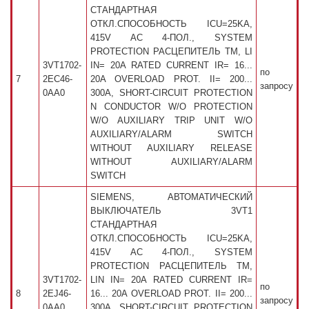
СТАНДАРТНАЯ
ОТКЛ.СПОСОБНОСТЬ ICU=25KA,
415V AC 4-ПОЛ., SYSTEM
PROTECTION РАСЦЕПИТЕЛЬ TM, LI
3VT1702-
IN= 20A RATED CURRENT IR= 16...
по
7
2EC46-
20A OVERLOAD PROT. II= 200...
запросу
0AA0
300A, SHORT-CIRCUIT PROTECTION
N CONDUCTOR W/O PROTECTION
W/O AUXILIARY TRIP UNIT W/O
AUXILIARY/ALARM SWITCH
WITHOUT AUXILIARY RELEASE
WITHOUT AUXILIARY/ALARM
SWITCH
SIEMENS, АВТОМАТИЧЕСКИЙ
ВЫКЛЮЧАТЕЛЬ 3VT1
СТАНДАРТНАЯ
ОТКЛ.СПОСОБНОСТЬ ICU=25KA,
415V AC 4-ПОЛ., SYSTEM
PROTECTION РАСЦЕПИТЕЛЬ TM,
3VT1702-
LIN IN= 20A RATED CURRENT IR=
по
8
2EJ46-
16... 20A OVERLOAD PROT. II= 200...
запросу
0AA0
300A, SHORT-CIRCUIT PROTECTION