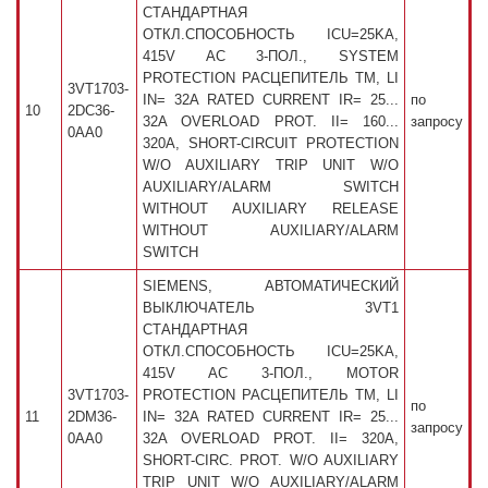
СТАНДАРТНАЯ
ОТКЛ.СПОСОБНОСТЬ ICU=25KA,
415V AC 3-ПОЛ., SYSTEM
PROTECTION РАСЦЕПИТЕЛЬ TM, LI
3VT1703-
IN= 32A RATED CURRENT IR= 25...
по
10
2DC36-
32A OVERLOAD PROT. II= 160...
запросу
0AA0
320A, SHORT-CIRCUIT PROTECTION
W/O AUXILIARY TRIP UNIT W/O
AUXILIARY/ALARM SWITCH
WITHOUT AUXILIARY RELEASE
WITHOUT AUXILIARY/ALARM
SWITCH
SIEMENS, АВТОМАТИЧЕСКИЙ
ВЫКЛЮЧАТЕЛЬ 3VT1
СТАНДАРТНАЯ
ОТКЛ.СПОСОБНОСТЬ ICU=25KA,
415V AC 3-ПОЛ., MOTOR
3VT1703-
PROTECTION РАСЦЕПИТЕЛЬ TM, LI
по
11
2DM36-
IN= 32A RATED CURRENT IR= 25...
запросу
0AA0
32A OVERLOAD PROT. II= 320A,
SHORT-CIRC. PROT. W/O AUXILIARY
TRIP UNIT W/O AUXILIARY/ALARM