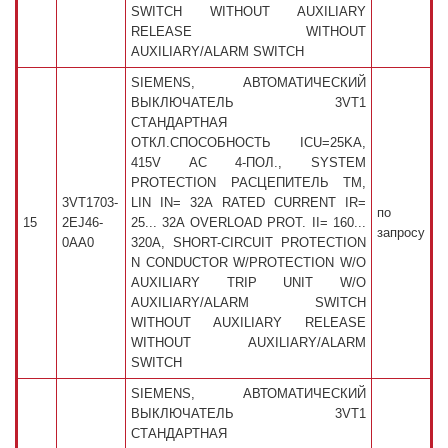
SWITCH WITHOUT AUXILIARY
RELEASE WITHOUT
AUXILIARY/ALARM SWITCH
SIEMENS, АВТОМАТИЧЕСКИЙ
ВЫКЛЮЧАТЕЛЬ 3VT1
СТАНДАРТНАЯ
ОТКЛ.СПОСОБНОСТЬ ICU=25KA,
415V AC 4-ПОЛ., SYSTEM
PROTECTION РАСЦЕПИТЕЛЬ TM,
3VT1703-
LIN IN= 32A RATED CURRENT IR=
по
15
2EJ46-
25... 32A OVERLOAD PROT. II= 160...
запросу
0AA0
320A, SHORT-CIRCUIT PROTECTION
N CONDUCTOR W/PROTECTION W/O
AUXILIARY TRIP UNIT W/O
AUXILIARY/ALARM SWITCH
WITHOUT AUXILIARY RELEASE
WITHOUT AUXILIARY/ALARM
SWITCH
SIEMENS, АВТОМАТИЧЕСКИЙ
ВЫКЛЮЧАТЕЛЬ 3VT1
СТАНДАРТНАЯ