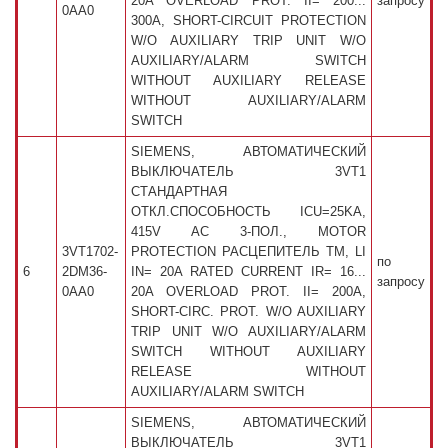
20A OVERLOAD PROT. II= 200...
запросу
0AA0
300A, SHORT-CIRCUIT PROTECTION
W/O AUXILIARY TRIP UNIT W/O
AUXILIARY/ALARM SWITCH
WITHOUT AUXILIARY RELEASE
WITHOUT AUXILIARY/ALARM
SWITCH
SIEMENS, АВТОМАТИЧЕСКИЙ
ВЫКЛЮЧАТЕЛЬ 3VT1
СТАНДАРТНАЯ
ОТКЛ.СПОСОБНОСТЬ ICU=25KA,
415V AC 3-ПОЛ., MOTOR
3VT1702-
PROTECTION РАСЦЕПИТЕЛЬ TM, LI
по
6
2DM36-
IN= 20A RATED CURRENT IR= 16...
запросу
0AA0
20A OVERLOAD PROT. II= 200A,
SHORT-CIRC. PROT. W/O AUXILIARY
TRIP UNIT W/O AUXILIARY/ALARM
SWITCH WITHOUT AUXILIARY
RELEASE WITHOUT
AUXILIARY/ALARM SWITCH
SIEMENS, АВТОМАТИЧЕСКИЙ
ВЫКЛЮЧАТЕЛЬ 3VT1