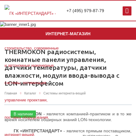
+7 (495) 979-87-79
ИНТЕРНЕТ-МАГАЗИН
THERMOKON радиосистемы,
комнатные панели управления,
датчики температуры, датчики
влажности, модули ввода-вывода с
LON-интерфейсом
Главная
Каталог
Системы интернета-вещей
THERMOKON
- является компанией-практиком и в то же
В наличии
время носителем обширных знаний LON-технологии.
ГК «ИНТЕРСТАНДАРТ»
- является прямым поставщиком,