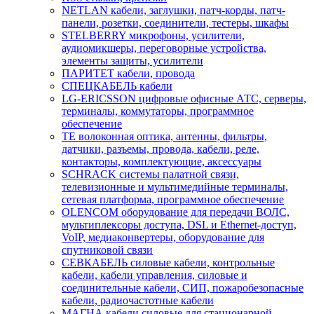
NETLAN кабели, заглушки, патч-корды, патч-
панели, розетки, соединители, тестеры, шкафы
STELBERRY микрофоны, усилители,
аудиомикшеры, переговорные устройства,
элементы защиты, усилители
ПАРИТЕТ кабели, провода
СПЕЦКАБЕЛЬ кабели
LG-ERICSSON цифровые офисные АТС, серверы,
терминалы, коммутаторы, программное
обеспечение
TE волоконная оптика, антенны, фильтры,
датчики, разъемы, провода, кабели, реле,
контакторы, комплектующие, аксессуары
SCHRACK системы палатной связи,
телевизионные и мультимедийные терминалы,
сетевая платформа, программное обеспечение
OLENCOM оборудование для передачи ВОЛС,
мультиплексоры доступа, DSL и Ethernet-доступ,
VoIP, медиаконвертеры, оборудование для
спутниковой связи
СЕВКАБЕЛЬ силовые кабели, контрольные
кабели, кабели управления, силовые и
соединительные кабели, СИП, пожаробезопасные
кабели, радиочастотные кабели
МАГНА кабели силовые для стационарной