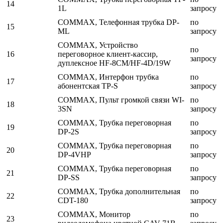
14
1L
запросу
COMMAX, Телефонная трубка DP-
по
15
ML
запросу
COMMAX, Устройство
по
16
переговорное клиент-кассир,
запросу
дуплексное HF-8CM/HF-4D/19W
COMMAX, Интерфон трубка
по
17
абонентская TP-S
запросу
COMMAX, Пульт громкой связи WI-
по
18
3SN
запросу
COMMAX, Трубка переговорная
по
19
DP-2S
запросу
COMMAX, Трубка переговорная
по
20
DP-4VHP
запросу
COMMAX, Трубка переговорная
по
21
DP-SS
запросу
COMMAX, Трубка дополнительная
по
22
CDT-180
запросу
COMMAX, Монитор
по
23