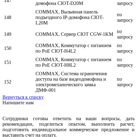
147
домофона CIOT-D20M
запросу
COMMAX, Вызывная панель
по
148
подъездного IP-домофона CIOT-
запросу
L20M
по
149
COMMAX, Сервер CIOT CGW-1KM
запросу
COMMAX, Коммутатор с питанием
по
150
по PoE CIOT-H4L2
запросу
COMMAX, Коммутатор с питанием
по
151
по PoE CIOT-H8L2
запросу
COMMAX, Система ограничения
доступа на базе видеодомофона и
по
152
электромеханического замка
запросу
ДМФ-001
Вернуться к списку
Напишите нам
Сотрудники готовы ответить на ваши вопросы, дать
рекомендации, поделиться опытом, выполнить расчет,
подготовить индивидуальное коммерческое предложение и
выставить счет на оплату.