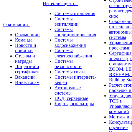
Строительс
Интернет-центр
реконструк
ремонт, де
Системы отопления
снос
Системы
Современн
вентиляции
О компании
инженерны
Системы
автономны
О компании
кондиционирования
системы
Команда
Системы
Управлени
Новости и
водоснабжения
проектами
новинки
Системы
Сертифика
Отзывы и
электроснабжения
энергоэфф
награды
Системы
стандарта
Лицензии и
безопасности
ZOOM, LE
сертификаты
Системы связи
BREEAM,
Вакансии
Системы интернета-
Building St
Инвесторам
вещей
Расчет сто
Автономные
проверка и
системы
Услуги дл
ЦОД, серверные
ТСН и
Лифты, эскалаторы
Управляю
компаний
Монтаж и 
Консультац
обучение