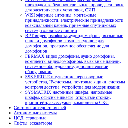
прокладки, кабели контрольные, провода силовые
для электрических установок, СИП
WISI эфирные антенны, монтажные
принадлежности, электрические принадлежности,
коаксиальный кабель, приемные спутниковых
систем, головные станции
BPT видеодомофоны, аудиодомофоны, вызывные
панели домофонов, комплектующие для
домофонов, программное обеспечение для
домофонов
FERMAX видео домофоны, аудио домофоны,
комплекты видеодомофоноы, вызывные панели,
системное оборудование, дополнительное
оборудование
SSS SIEDLE внутренние переговорные
устройства, IP-системы, почтовые ящики, системы
контроля доступа, устройства для модернизации
SYSMATRIX настенные шкафы, напольные
шкафы, офисные шкафы, открытые стойки,
кронштейн, аксессуары, компоненты СКС
Системы интернета-вещей
Автономные системы
ЦОД, серверные
Лифты, эскалаторы