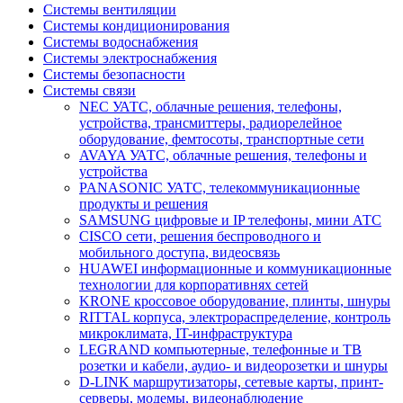
Системы вентиляции
Системы кондиционирования
Системы водоснабжения
Системы электроснабжения
Системы безопасности
Системы связи
NEC УАТС, облачные решения, телефоны,
устройства, трансмиттеры, радиорелейное
оборудование, фемтосоты, транспортные сети
AVAYA УАТС, облачные решения, телефоны и
устройства
PANASONIC УАТС, телекоммуникационные
продукты и решения
SAMSUNG цифровые и IP телефоны, мини АТС
CISCO сети, решения беспроводного и
мобильного доступа, видеосвязь
HUAWEI информационные и коммуникационные
технологии для корпоративнях сетей
KRONE кроссовое оборудование, плинты, шнуры
RITTAL корпуса, электрораспределение, контроль
микроклимата, IT-инфраструктура
LEGRAND компьютерные, телефонные и ТВ
розетки и кабели, аудио- и видеорозетки и шнуры
D-LINK маршрутизаторы, сетевые карты, принт-
серверы, модемы, видеонаблюдение