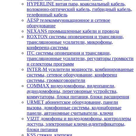
HYPERLINE витая пара, коаксиальный кабель,
волоконно-оптический кабель, гибридный кабель,
телефонный кабель
AESP телекоммуникационное и сетевое
оборудование
NEXANS промышленные кабели и провода
ROXTON системы оповещения и трансляции,
трансляционные усилители, микрофоны,
конференц-системы
ITC системы оповещения и трансляции,
трансляционные усилители, регуляторы громкости
и селекторы программ
INTER-M усилители мощности, комбинированные
системы, сетевое оборудование, конференц
системы, громкоговорители
COMMAX видеодомофоны, видеопанели,
аудиодомофоны, переговорные устройства,
коммутаторы, блоки питания, блоки расширения
URMET абонентское оборудование, панели
вызова, домофонные системы, кодонаборные
панели, автономные считыватели, ключи
VIZIT домофоны и видеодомофоны, контроллеры
доступа, электронные ключи-идентификаторы,
блоки питания
KSS стяжки, крепежи