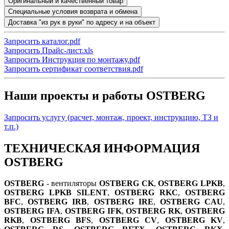
Оригинальный и качественный товар
Специальные условия возврата и обмена
Доставка "из рук в руки" по адресу и на объект
Запросить каталог.pdf
Запросить Прайс-лист.xls
Запросить Инструкция по монтажу.pdf
Запросить сертификат соответствия.pdf
Наши проекты и работы OSTBERG
Запросить услугу (расчет, монтаж, проект, инструкцию, ТЗ и
т.п.)
ТЕХНИЧЕСКАЯ ИНФОРМАЦИЯ
OSTBERG
OSTBERG
- вентиляторы
OSTBERG CK
,
OSTBERG LPKB
,
OSTBERG LPKB SILENT
,
OSTBERG RKC
,
OSTBERG
BFC
,
OSTBERG IRB
,
OSTBERG IRE
,
OSTBERG CAU
,
OSTBERG IFA
,
OSTBERG IFK
,
OSTBERG RK
,
OSTBERG
RKB
,
OSTBERG BFS
,
OSTBERG CV
,
OSTBERG KV
,