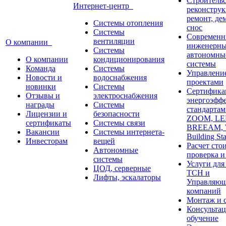
Строительс
Интернет-центр
реконструк
ремонт, де
Системы отопления
снос
Системы
Современн
вентиляции
О компании
инженерны
Системы
автономны
О компании
кондиционирования
системы
Команда
Системы
Управлени
Новости и
водоснабжения
проектами
новинки
Системы
Сертифика
Отзывы и
электроснабжения
энергоэфф
награды
Системы
стандарта
Лицензии и
безопасности
ZOOM, LE
сертификаты
Системы связи
BREEAM,
Вакансии
Системы интернета-
Building St
Инвесторам
вещей
Расчет сто
Автономные
проверка и
системы
Услуги дл
ЦОД, серверные
ТСН и
Лифты, эскалаторы
Управляю
компаний
Монтаж и 
Консультац
обучение