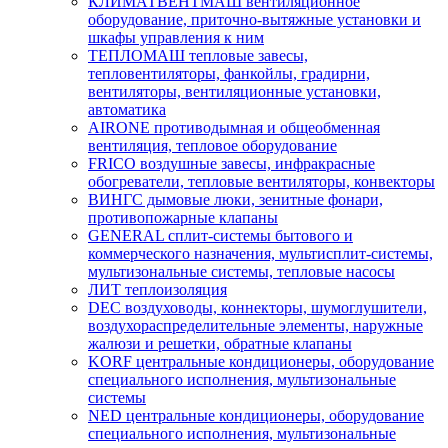
КЛИМАТВЕНТМАШ вентиляционное
оборудование, приточно-вытяжные установки и
шкафы управления к ним
ТЕПЛОМАШ тепловые завесы,
тепловентиляторы, фанкойлы, градирни,
вентиляторы, вентиляционные установки,
автоматика
AIRONE противодымная и общеобменная
вентиляция, тепловое оборудование
FRICO воздушные завесы, инфракрасные
обогреватели, тепловые вентиляторы, конвекторы
ВИНГС дымовые люки, зенитные фонари,
противопожарные клапаны
GENERAL сплит-системы бытового и
коммерческого назначения, мультисплит-системы,
мультизональные системы, тепловые насосы
ЛИТ теплоизоляция
DEC воздуховоды, коннекторы, шумоглушители,
воздухораспределительные элементы, наружные
жалюзи и решетки, обратные клапаны
KORF центральные кондиционеры, оборудование
специального исполнения, мультизональные
системы
NED центральные кондиционеры, оборудование
специального исполнения, мультизональные