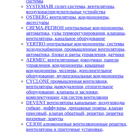
системы
SYSTEMAIR сплит-системы, вентиляторы,
воздухораспределительные устройства
OSTBERG вентиляторы, кондиционеры,
аксессуары
СИГМА-РЕГИОН центральные кондиционеры,
автоматика, узлы терморегулирования, клапаны,
вентиляторы, канальное оборудование
VERTRO центральные кондиционеры, системы
холодоснабжения, промышленные вентиляторы,
автоматика, блоки и щиты управления, датчики
AERMEC вентиляторные доводчики, панели
управления, кондиционеры, крышные
кондиционеры, чиллеры, дополнительное
оборудование, мультизональные кондиционеры
CYCLONE промышленная вентиляция,
вентиляторы дымоудаления, отопительное
оборудование, клапаны и заслонки,
комплектующие для систем вентиляции
DEVENT вентиляторы канальные, воздуховоды
гибкие, диффузоры, дренажные помпы, клапан
ирисовый, клапан обратный, решетки, решетки
вихревые, хомуты
СЕЗОН алюминиевые вентиляционные решетки,
вентиляторы и приточные установки,