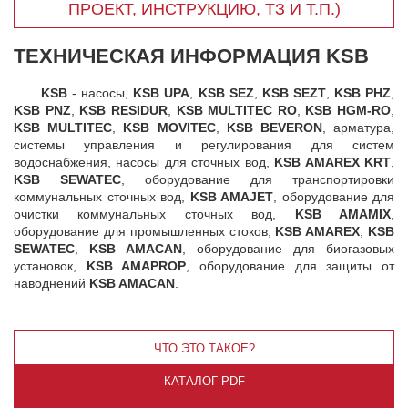
ПРОЕКТ, ИНСТРУКЦИЮ, ТЗ И Т.П.)
ТЕХНИЧЕСКАЯ ИНФОРМАЦИЯ KSB
KSB
- насосы,
KSB UPA
,
KSB SEZ
,
KSB SEZT
,
KSB PHZ
,
KSB PNZ
,
KSB RESIDUR
,
KSB MULTITEC RO
,
KSB HGM-RO
,
KSB MULTITEC
,
KSB MOVITEC
,
KSB BEVERON
, арматура,
системы управления и регулирования для систем
водоснабжения, насосы для сточных вод,
KSB AMAREX KRT
,
KSB SEWATEC
, оборудование для транспортировки
коммунальных сточных вод,
KSB AMAJET
, оборудование для
очистки коммунальных сточных вод,
KSB AMAMIX
,
оборудование для промышленных стоков,
KSB AMAREX
,
KSB
SEWATEC
,
KSB AMACAN
, оборудование для биогазовых
установок,
KSB AMAPROP
, оборудование для защиты от
наводнений
KSB AMACAN
.
ЧТО ЭТО ТАКОЕ?
КАТАЛОГ PDF