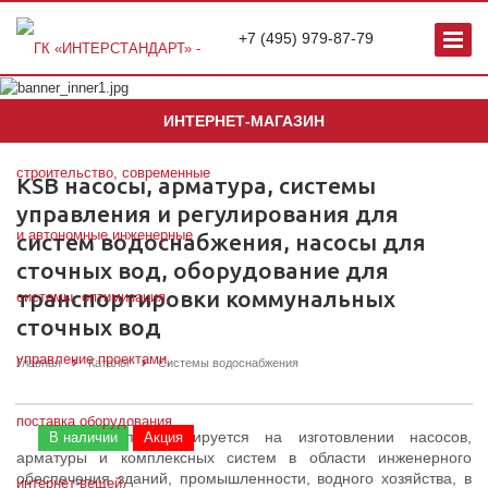
+7 (495) 979-87-79
ИНТЕРНЕТ-МАГАЗИН
KSB насосы, арматура, системы
управления и регулирования для
систем водоснабжения, насосы для
сточных вод, оборудование для
транспортировки коммунальных
сточных вод
Главная
Каталог
Системы водоснабжения
KSB
- специализируется на изготовлении насосов,
В наличии
Акция
арматуры и комплексных систем в области инженерного
обеспечения зданий, промышленности, водного хозяйства, в