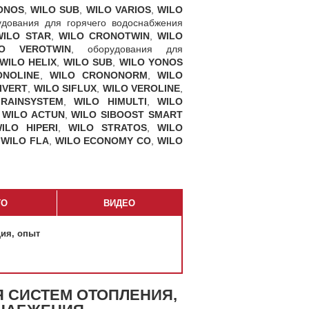
ONOS
,
WILO SUB
,
WILO VARIOS
,
WILO
удования для горячего водоснабжения
WILO STAR
,
WILO CRONOTWIN
,
WILO
LO VEROTWIN
, оборудования для
WILO HELIX
,
WILO SUB
,
WILO YONOS
ONOLINE
,
WILO CRONONORM
,
WILO
IVERT
,
WILO SIFLUX
,
WILO VEROLINE
,
RAINSYSTEM
,
WILO HIMULTI
,
WILO
,
WILO ACTUN
,
WILO SIBOOST SMART
ILO HIPERI
,
WILO STRATOS
,
WILO
,
WILO FLA
,
WILO ECONOMY CO
,
WILO
ТО
ВИДЕО
ия, опыт
Я СИСТЕМ ОТОПЛЕНИЯ,