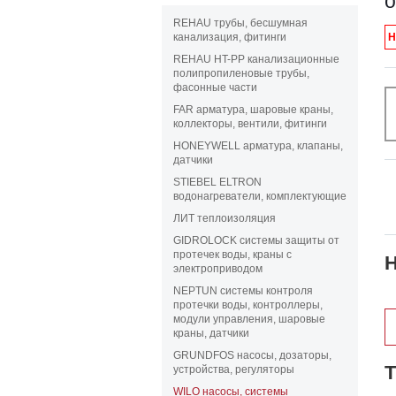
о
REHAU трубы, бесшумная
канализация, фитинги
Н
REHAU HT-PP канализационные
полипропиленовые трубы,
фасонные части
FAR арматура, шаровые краны,
коллекторы, вентили, фитинги
HONEYWELL арматура, клапаны,
датчики
STIEBEL ELTRON
водонагреватели, комплектующие
ЛИТ теплоизоляция
GIDROLOCK системы защиты от
протечек воды, краны с
электроприводом
NEPTUN системы контроля
протечки воды, контроллеры,
модули управления, шаровые
краны, датчики
GRUNDFOS насосы, дозаторы,
устройства, регуляторы
WILO насосы, системы