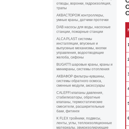
отводы, воронки, гидроизоляция,
трапы
АКВАСТОРОЖ контроллеры,
умные краны, датчики протечки
DAB насосы для воды, насосные
станции, пожарные станции
ALCA PLAST системы
инсталляции, впускные и
выпускные механизмы, кнопки
управления, водоотводящие
желоба, сифоны
BUGATTI шаровые краны, краны и
миникраны, системы отопления
АКВАФОР фильтры-кувшины,
системы обратного осмоса,
сменные модули, аксессуары
CALEFFI клапаны давления,
стабилизаторы, обратные
клапаны, термостатические
смесители, расширительные
баки, фитинги
K FLEX тройники, подвесы,
ленты, углы, теплоизоляционные
материалы, звукоизолирующие