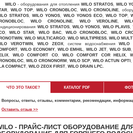
WILO
- оборудования для отопления
WILO STRATOS
,
WILO Y
TAR
,
WILO TOP
,
WILO CRONOBLOC
,
WILO CRONOLINE
, обор
ILO STRATOS
,
WILO YONOS
,
WILO YONOS ECO
,
WILO TOP
,
RONOBLOC
,
WILO CRONOLINE
,
WILO VEROLINE
,
WI
ондиционирования
WILO STRATOS
,
WILO YONOS
,
WILO PLAVIS
,
CO
,
WILO STAR
,
WILO BAC
,
WILO CRONOBLOC
,
WILO CR
RONOTWIN
,
WILO MULTICARGO
,
WILO MULTIPRESS
,
WILO MULT
ILO VEROTWIN
,
WILO ZEOX
, систем водоснабжения
WILO 
OMFORT
,
WILO ECONOMY
,
WILO EMHIL
,
WILO JET
,
WILO SUB
ELIX
,
WILO COMFORT CO
,
WILO COMFORT COR HELIX
,
W
RONOBLOC
,
WILO CRONONORM
,
WILO SCP
,
WILO ACTUN OPTI
LA COMPACT
,
WILO ZEOX FIRST
,
WILO DRAIN LPC.
ЧТО ЭТО ТАКОЕ?
КАТАЛОГ PDF
ФО
Вопросы, ответы, отзывы, комментарии, рекомендации, информац
Оставить отзыв >>
WILO - ПРАЙС-ЛИСТ ОБОРУДОВАНИЕ ДЛ