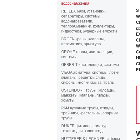
водоснабжения
S
REFLEX баки, установки,
W
сепараторы, системы,
водонагреватели,
C
теплообменники, коллекторы,
к
гидростеки, буферные емкости
E
BROEN краны, клапаны,
C
автоматика, арматура
W
C
GROHE краны, инсталляции,
системы
H
C
GEBERIT инсталляции, системы
F
VIEGA арматура, системы, лотки,
клапаны, решетки, сливы,
сифоны, кнопки смыва, трапы
OSTENDORF трубы, колодцы,
манжеты, клапаны, гильзы,
хомуты
PAM чугунные трубы, отводы,
тройники, крестовины, опорные
трубы
DUKER фитинги, арматура,
техника для водоотвода
HUTTERER & LECHNER сифоны,