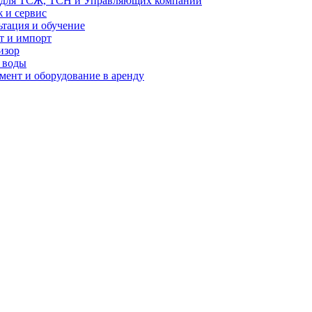
 для ТСЖ, ТСН и Управляющих компаний
 и сервис
ьтация и обучение
т и импорт
изор
 воды
мент и оборудование в аренду