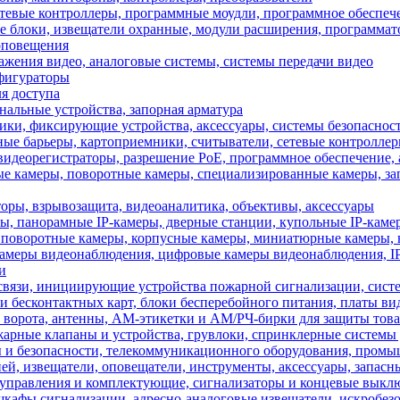
тевые контроллеры, программные моудли, программное обеспеч
блоки, извещатели охранные, модули расширения, программа
оповещения
жения видео, аналоговые системы, системы передачи видео
фигураторы
я доступа
альные устройства, запорная арматура
чики, фиксирующие устройства, аксессуары, системы безопаснос
ные барьеры, картоприемники, считыватели, сетевые контролл
видеорегистраторы, разрешение PoE, программное обеспечение, 
е камеры, поворотные камеры, специализированные камеры, за
ы, взрывозащита, видеоаналитика, объективы, аксессуары
ры, панорамные IP-камеры, дверные станции, купольные IP-каме
поворотные камеры, корпусные камеры, миниатюрные камеры, в
амеры видеонаблюдения, цифровые камеры видеонаблюдения, IP
и
связи, инициирующие устройства пожарной сигнализации, систе
 бесконтактных карт, блоки бесперебойного питания, платы в
рота, антенны, АМ-этикетки и АМ/РЧ-бирки для защиты товар
ые клапаны и устройства, грувлоки, спринклерные системы 
 и безопасности, телекоммуникационного оборудования, пром
, извещатели, оповещатели, инструменты, аксессуары, запасн
 управления и комплектующие, сигнализаторы и концевые выключ
 сигнализации, адресно-аналоговые извещатели, искробезоп