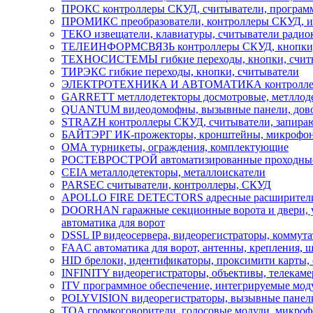
ПРОКС контроллеры СКУД, считыватели, програм
ПРОМИКС преобразователи, контроллеры СКУД, ин
ТЕКО извещатели, клавиатуры, считыватели радиок
ТЕЛЕИНФОРМСВЯЗЬ контроллеры СКУД, кнопки, 
ТЕХНОСИСТЕМЫ гибкие переходы, кнопки, счит
ТИРЭКС гибкие переходы, кнопки, считыватели
ЭЛЕКТРОТЕХНИКА И АВТОМАТИКА контроллеры СК
GARRETT метллодетекторы досмотровые, метллоде
QUANTUM видеодомофны, вызывные панели, дов
STRAZH контроллеры СКУД, считыватели, запира
БАЙТЭРГ ИК-прожекторы, кронштейны, микрофоны
ОМА турникеты, ограждения, комплектующие
РОСТЕВРОСТРОЙ автоматизированные проходные, 
CEIA металлодетекторы, металлоискатели
PARSEC считыватели, контроллеры, СКУД
APOLLO FIRE DETECTORS адресные расширители, 
DOORHAN гаражные секционные ворота и двери, ули
автоматика для ворот
DSSL IP видеосервера, видеорегистраторы, коммут
FAAC автоматика для ворот, антенны, крепления, 
HID брелоки, идентификаторы, проксимити карты,
INFINITY видеорегистраторы, объективы, телекам
ITV программное обеспечение, интегрируемые мод
POLYVISION видеорегистраторы, вызывные панели 
TOA громкоговорители, голосовые модули, микроф