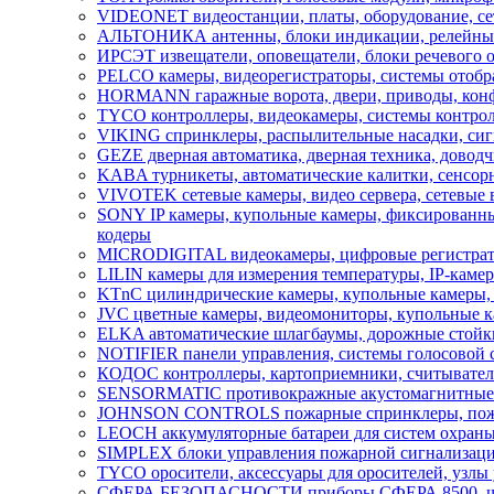
VIDEONET видеостанции, платы, оборудование, се
АЛЬТОНИКА антенны, блоки индикации, релейные 
ИРСЭТ извещатели, оповещатели, блоки речевого 
PELCO камеры, видеорегистраторы, системы отобра
HORMANN гаражные ворота, двери, приводы, кон
TYCO контроллеры, видеокамеры, системы контрол
VIKING cпринклеры, распылительные насадки, сигн
GEZE дверная автоматика, дверная техника, довод
KABA турникеты, автоматические калитки, сенсор
VIVOTEK сетевые камеры, видео сервера, сетевые 
SONY IP камеры, купольные камеры, фиксированны
кодеры
MICRODIGITAL видеокамеры, цифровые регистратор
LILIN камеры для измерения температуры, IP-каме
KTnC цилиндрические камеры, купольные камеры, 
JVC цветные камеры, видеомониторы, купольные к
ELKA автоматические шлагбаумы, дорожные стойк
NOTIFIER панели управления, системы голосовой 
КОДОС контроллеры, картоприемники, считыватели
SENSORMATIC противокражные акустомагнитные во
JOHNSON CONTROLS пожарные спринклеры, пожарн
LEOCH аккумуляторные батареи для систем охраны
SIMPLEX блоки управления пожарной сигнализацией
TYCO оросители, аксессуары для оросителей, узлы
СФЕРА БЕЗОПАСНОСТИ приборы СФЕРА 8500, шкафы