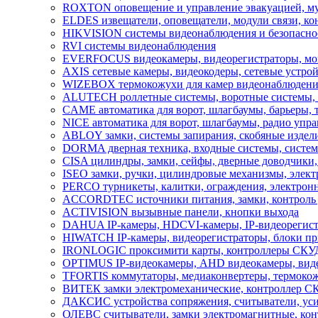
ROXTON оповещение и управление эвакуацией, му
ELDES извещатели, оповещатели, модули связи, ко
HIKVISION системы видеонаблюдения и безопасно
RVI системы видеонаблюдения
EVERFOCUS видеокамеры, видеорегистраторы, мон
AXIS сетевые камеры, видеокодеры, сетевые устрой
WIZEBOX термокожухи для камер видеонаблюдени
ALUTECH роллетные системы, воротные системы, ав
CAME автоматика для ворот, шлагбаумы, барьеры,
NICE автоматика для ворот, шлагбаумы, радио упра
ABLOY замки, системы запирания, скобяные издели
DORMA дверная техника, входные системы, систем
CISA цилиндры, замки, сейфы, дверные доводчики,
ISEO замки, ручки, цилиндровые механизмы, элек
PERCO турникеты, калитки, ограждения, электронн
ACCORDTEC источники питания, замки, контроль 
ACTIVISION вызывные панели, кнопки выхода
DAHUA IP-камеры, HDCVI-камеры, IP-видеорегист
HIWATCH IP-камеры, видеорегистраторы, блоки пр
IRONLOGIC проксимити карты, контроллеры СКУД,
OPTIMUS IP-видеокамеры, AHD видеокамеры, видео
TFORTIS коммутаторы, медиаконвертеры, термокож
ВИТЕК замки электромеханические, контроллер С
ДАКСИС устройства сопряжения, считыватели, ус
ОЛЕВС считыватели, замки электромагнитные, кон