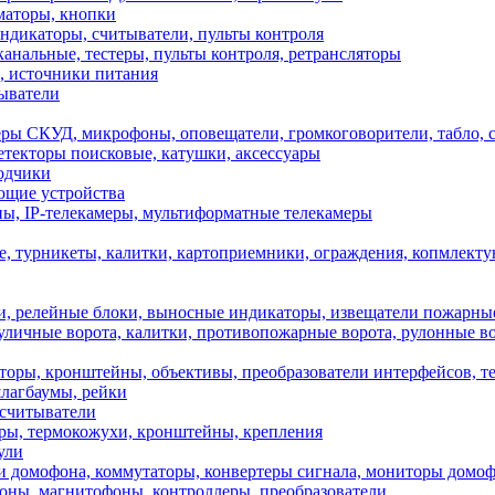
маторы, кнопки
дикаторы, считыватели, пульты контроля
анальные, тестеры, пульты контроля, ретрансляторы
источники питания
ыватели
УД, микрофоны, оповещатели, громкоговорители, табло, с
текторы поисковые, катушки, аксессуары
одчики
ющие устройства
, IP-телекамеры, мультиформатные телекамеры
турникеты, калитки, картоприемники, ограждения, копмлект
релейные блоки, выносные индикаторы, извещатели пожарные
чные ворота, калитки, противопожарные ворота, рулонные вор
аторы, кронштейны, объективы, преобразователи интерфейсов, 
шлагбаумы, рейки
 считыватели
еры, термокожухи, кронштейны, крепления
ули
домофона, коммутаторы, конвертеры сигнала, мониторы домоф
оны, магнитофоны, контроллеры, преобразователи