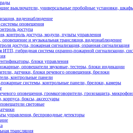
грады
щие выключатели, универсальные пробойные установки, шкафы
зация, видеонаблюдение
 системы оповещения
онтроль доступа
, контроль доступа, модули, пульты управления
 оповещение и музыкальная трансляция, видеонаблюдение
оля доступа, пожарная сигнализация, охранная сигнализация
я ИТП, гибридная система охранно-пожарной сигнализации, сис
ния
ентификаторы, блоки управления
ые, оповещатели звуковые, тестеры, блоки индикации
ли, датчики, блоки речевого оповещения, брелоки
ели, контрольные панели
ожарные системы, контрольные панели, брелоки, камеры
е
чевого оповещения, громкоговорители, грозозащита, микрофо
 корпуса, боксы, аксессуары
оповещатели световые
атчики
ьты управления, беспроводные детекторы
ние
ка
ьная трансляция