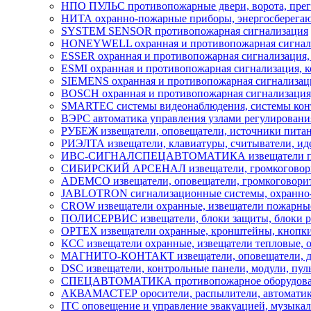
НПО ПУЛЬС противопожарные двери, ворота, пре
НИТА охранно-пожарные приборы, энергосберегаю
SYSTEM SENSOR противопожарная сигнализация
HONEYWELL охранная и противопожарная сигнали
ESSER охранная и противопожарная сигнализация,
ESMI охранная и противопожарная сигнализация, к
SIEMENS охранная и противопожарная сигнализация
BOSCH охранная и противопожарная сигнализация,
SMARTEC системы видеонаблюдения, системы контр
ВЭРС автоматика управления узлами регулировани
РУБЕЖ извещатели, оповещатели, источники пита
РИЭЛТА извещатели, клавиатуры, считыватели, ид
ИВС-СИГНАЛСПЕЦАВТОМАТИКА извещатели пожарн
СИБИРСКИЙ АРСЕНАЛ извещатели, громкоговорите
ADEMCO извещатели, оповещатели, громкоговорит
JABLOTRON сигнализационные системы, охранно-п
CROW извещатели охранные, извещатели пожарны
ПОЛИСЕРВИС извещатели, блоки защиты, блоки ре
OPTEX извещатели охранные, кронштейны, кнопки,
КСС извещатели охранные, извещатели тепловые, 
МАГНИТО-КОНТАКТ извещатели, оповещатели, д
DSC извещатели, контрольные панели, модули, пул
СПЕЦАВТОМАТИКА противопожарное оборудова
АКВАМАСТЕР оросители, распылители, автомати
ITC оповещение и управление эвакуацией, музыкал