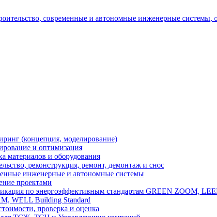
ринг (концепция, моделирование)
ирование и оптимизация
ка материалов и оборудования
льство, реконструкция, ремонт, демонтаж и снос
енные инженерные и автономные системы
ение проектами
икация по энергоэффективным стандартам GREEN ZOOM, LEE
, WELL Building Standard
стоимости, проверка и оценка