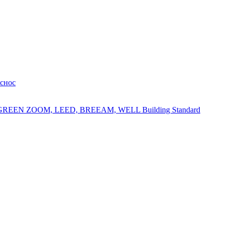
 снос
 GREEN ZOOM, LEED, BREEAM, WELL Building Standard