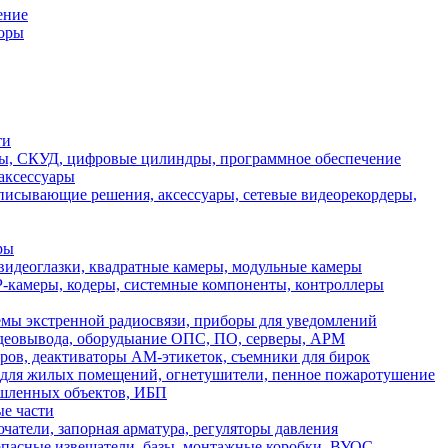
ение
торы
ти
еры, СКУД, цифровые цилиндры, программное обеспечение
аксессуары
писывающие решения, аксессуары, сетевые видеорекордеры,
ры
идеоглазки, квадратные камеры, модульные камеры
-камеры, кодеры, системные компоненты, контроллеры
мы экстренной радиосвязи, приборы для уведомлений
идеовывода, оборудыание ОПС, ПО, серверы, АРМ
ов, деактиваторы АМ-этикеток, съемники для бирок
для жилых помещений, огнетушители, пенное пожаротушение
ышленных объектов, ИБП
ые части
атели, запорная арматура, регуляторы давления
асные извещатели, базы, монтажные коробки, ВУОС