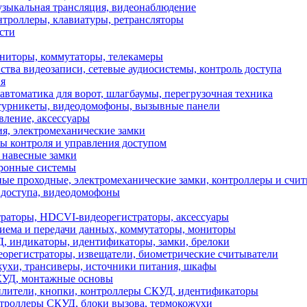
зыкальная трансляция, видеонаблюдение
нтроллеры, клавиатуры, ретрансляторы
сти
иторы, коммутаторы, телекамеры
ства видеозаписи, сетевые аудиосистемы, контроль доступа
я
томатика для ворот, шлагбаумы, перегрузочная техника
 турникеты, видеодомофоны, вызывные панели
вление, аксессуары
я, электромеханические замки
ы контроля и управления доступом
 навесные замки
тронные системы
ые проходные, электромеханические замки, контроллеры и счи
доступа, видеодомофоны
раторы, HDCVI-видеорегистраторы, аксессуары
иема и передачи данных, коммутаторы, мониторы
 индикаторы, идентификаторы, замки, брелоки
регистраторы, извещатели, биометрические считыватели
ухи, трансиверы, источники питания, шкафы
КУД, монтажные основы
илители, кнопки, контроллеры СКУД, идентификаторы
троллеры СКУД, блоки вызова, термокожухи