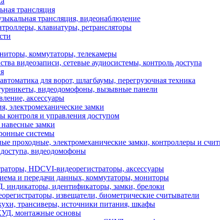
ка
ьная трансляция
зыкальная трансляция, видеонаблюдение
нтроллеры, клавиатуры, ретрансляторы
сти
иторы, коммутаторы, телекамеры
ства видеозаписи, сетевые аудиосистемы, контроль доступа
я
томатика для ворот, шлагбаумы, перегрузочная техника
 турникеты, видеодомофоны, вызывные панели
вление, аксессуары
я, электромеханические замки
ы контроля и управления доступом
 навесные замки
тронные системы
ые проходные, электромеханические замки, контроллеры и счи
доступа, видеодомофоны
раторы, HDCVI-видеорегистраторы, аксессуары
иема и передачи данных, коммутаторы, мониторы
 индикаторы, идентификаторы, замки, брелоки
регистраторы, извещатели, биометрические считыватели
ухи, трансиверы, источники питания, шкафы
КУД, монтажные основы