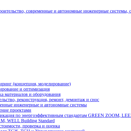
ринг (концепция, моделирование)
ирование и оптимизация
ка материалов и оборудования
льство, реконструкция, ремонт, демонтаж и снос
енные инженерные и автономные системы
ение проектами
икация по энергоэффективным стандартам GREEN ZOOM, LEE
, WELL Building Standard
стоимости, проверка и оценка