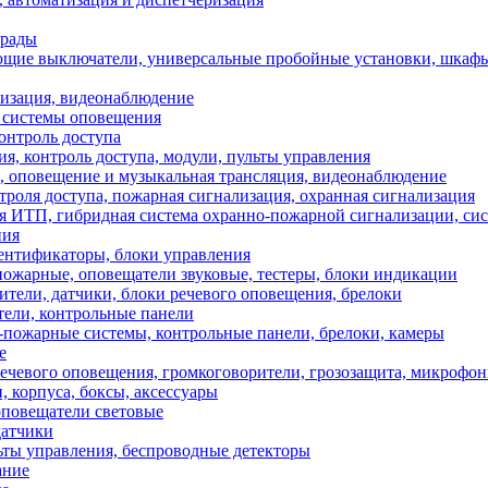
грады
щие выключатели, универсальные пробойные установки, шкафы
зация, видеонаблюдение
 системы оповещения
онтроль доступа
, контроль доступа, модули, пульты управления
 оповещение и музыкальная трансляция, видеонаблюдение
оля доступа, пожарная сигнализация, охранная сигнализация
я ИТП, гибридная система охранно-пожарной сигнализации, сис
ния
ентификаторы, блоки управления
ые, оповещатели звуковые, тестеры, блоки индикации
ли, датчики, блоки речевого оповещения, брелоки
ели, контрольные панели
ожарные системы, контрольные панели, брелоки, камеры
е
чевого оповещения, громкоговорители, грозозащита, микрофо
 корпуса, боксы, аксессуары
оповещатели световые
атчики
ьты управления, беспроводные детекторы
ние