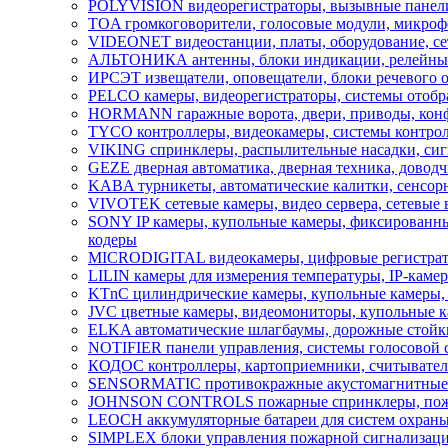
POLYVISION видеорегистраторы, вызывные панели 
TOA громкоговорители, голосовые модули, микроф
VIDEONET видеостанции, платы, оборудование, се
АЛЬТОНИКА антенны, блоки индикации, релейные 
ИРСЭТ извещатели, оповещатели, блоки речевого 
PELCO камеры, видеорегистраторы, системы отобра
HORMANN гаражные ворота, двери, приводы, кон
TYCO контроллеры, видеокамеры, системы контрол
VIKING cпринклеры, распылительные насадки, сигн
GEZE дверная автоматика, дверная техника, довод
KABA турникеты, автоматические калитки, сенсор
VIVOTEK сетевые камеры, видео сервера, сетевые 
SONY IP камеры, купольные камеры, фиксированны
кодеры
MICRODIGITAL видеокамеры, цифровые регистратор
LILIN камеры для измерения температуры, IP-каме
KTnC цилиндрические камеры, купольные камеры, 
JVC цветные камеры, видеомониторы, купольные к
ELKA автоматические шлагбаумы, дорожные стойк
NOTIFIER панели управления, системы голосовой 
КОДОС контроллеры, картоприемники, считыватели
SENSORMATIC противокражные акустомагнитные во
JOHNSON CONTROLS пожарные спринклеры, пожарн
LEOCH аккумуляторные батареи для систем охраны
SIMPLEX блоки управления пожарной сигнализацией