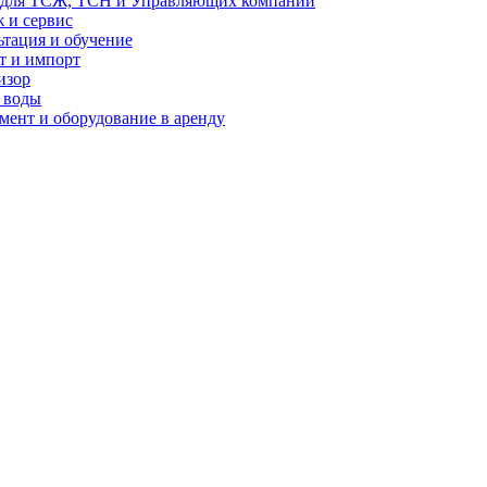
 для ТСЖ, ТСН и Управляющих компаний
 и сервис
ьтация и обучение
т и импорт
изор
 воды
мент и оборудование в аренду