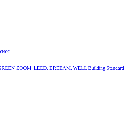
 снос
 GREEN ZOOM, LEED, BREEAM, WELL Building Standard