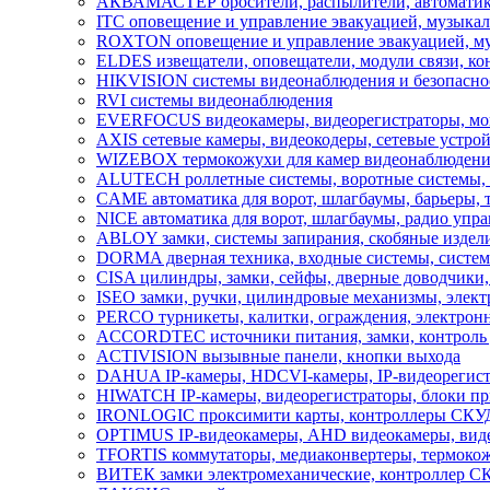
АКВАМАСТЕР оросители, распылители, автомати
ITC оповещение и управление эвакуацией, музыкал
ROXTON оповещение и управление эвакуацией, му
ELDES извещатели, оповещатели, модули связи, ко
HIKVISION системы видеонаблюдения и безопасно
RVI системы видеонаблюдения
EVERFOCUS видеокамеры, видеорегистраторы, мон
AXIS сетевые камеры, видеокодеры, сетевые устрой
WIZEBOX термокожухи для камер видеонаблюдени
ALUTECH роллетные системы, воротные системы, ав
CAME автоматика для ворот, шлагбаумы, барьеры,
NICE автоматика для ворот, шлагбаумы, радио упра
ABLOY замки, системы запирания, скобяные издели
DORMA дверная техника, входные системы, систем
CISA цилиндры, замки, сейфы, дверные доводчики,
ISEO замки, ручки, цилиндровые механизмы, элек
PERCO турникеты, калитки, ограждения, электронн
ACCORDTEC источники питания, замки, контроль 
ACTIVISION вызывные панели, кнопки выхода
DAHUA IP-камеры, HDCVI-камеры, IP-видеорегист
HIWATCH IP-камеры, видеорегистраторы, блоки пр
IRONLOGIC проксимити карты, контроллеры СКУД,
OPTIMUS IP-видеокамеры, AHD видеокамеры, видео
TFORTIS коммутаторы, медиаконвертеры, термокож
ВИТЕК замки электромеханические, контроллер С