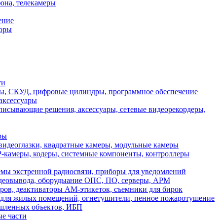
она, телекамеры
ение
торы
ти
еры, СКУД, цифровые цилиндры, программное обеспечение
аксессуары
писывающие решения, аксессуары, сетевые видеорекордеры,
ры
идеоглазки, квадратные камеры, модульные камеры
-камеры, кодеры, системные компоненты, контроллеры
мы экстренной радиосвязи, приборы для уведомлений
идеовывода, оборудыание ОПС, ПО, серверы, АРМ
ов, деактиваторы АМ-этикеток, съемники для бирок
для жилых помещений, огнетушители, пенное пожаротушение
ышленных объектов, ИБП
ые части