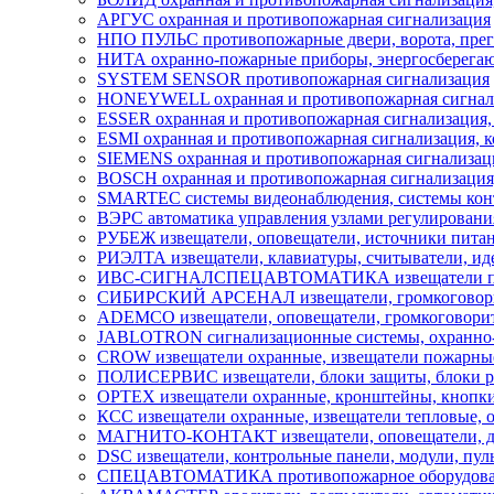
АРГУС охранная и противопожарная сигнализация
НПО ПУЛЬС противопожарные двери, ворота, пре
НИТА охранно-пожарные приборы, энергосберегаю
SYSTEM SENSOR противопожарная сигнализация
HONEYWELL охранная и противопожарная сигнали
ESSER охранная и противопожарная сигнализация,
ESMI охранная и противопожарная сигнализация, к
SIEMENS охранная и противопожарная сигнализация
BOSCH охранная и противопожарная сигнализация,
SMARTEC системы видеонаблюдения, системы контр
ВЭРС автоматика управления узлами регулировани
РУБЕЖ извещатели, оповещатели, источники пита
РИЭЛТА извещатели, клавиатуры, считыватели, ид
ИВС-СИГНАЛСПЕЦАВТОМАТИКА извещатели пожарн
СИБИРСКИЙ АРСЕНАЛ извещатели, громкоговорите
ADEMCO извещатели, оповещатели, громкоговорит
JABLOTRON сигнализационные системы, охранно-п
CROW извещатели охранные, извещатели пожарны
ПОЛИСЕРВИС извещатели, блоки защиты, блоки ре
OPTEX извещатели охранные, кронштейны, кнопки,
КСС извещатели охранные, извещатели тепловые, 
МАГНИТО-КОНТАКТ извещатели, оповещатели, д
DSC извещатели, контрольные панели, модули, пул
СПЕЦАВТОМАТИКА противопожарное оборудова