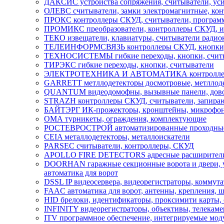
ДАКСИС устройства сопряжения, считыватели, ус
ОЛЕВС считыватели, замки электромагнитные, кон
ПРОКС контроллеры СКУД, считыватели, програм
ПРОМИКС преобразователи, контроллеры СКУД, ин
ТЕКО извещатели, клавиатуры, считыватели радиок
ТЕЛЕИНФОРМСВЯЗЬ контроллеры СКУД, кнопки, 
ТЕХНОСИСТЕМЫ гибкие переходы, кнопки, счит
ТИРЭКС гибкие переходы, кнопки, считыватели
ЭЛЕКТРОТЕХНИКА И АВТОМАТИКА контроллеры СК
GARRETT метллодетекторы досмотровые, метллоде
QUANTUM видеодомофны, вызывные панели, дов
STRAZH контроллеры СКУД, считыватели, запира
БАЙТЭРГ ИК-прожекторы, кронштейны, микрофоны
ОМА турникеты, ограждения, комплектующие
РОСТЕВРОСТРОЙ автоматизированные проходные, 
CEIA металлодетекторы, металлоискатели
PARSEC считыватели, контроллеры, СКУД
APOLLO FIRE DETECTORS адресные расширители, 
DOORHAN гаражные секционные ворота и двери, ули
автоматика для ворот
DSSL IP видеосервера, видеорегистраторы, коммут
FAAC автоматика для ворот, антенны, крепления, 
HID брелоки, идентификаторы, проксимити карты,
INFINITY видеорегистраторы, объективы, телекам
ITV программное обеспечение, интегрируемые мод