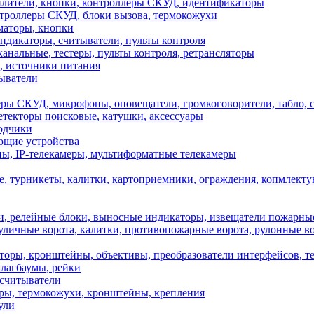
илители, кнопки, контроллеры СКУД, идентификаторы
троллеры СКУД, блоки вызова, термокожухи
маторы, кнопки
дикаторы, считыватели, пульты контроля
анальные, тестеры, пульты контроля, ретрансляторы
источники питания
ыватели
УД, микрофоны, оповещатели, громкоговорители, табло, с
текторы поисковые, катушки, аксессуары
одчики
ющие устройства
, IP-телекамеры, мультиформатные телекамеры
турникеты, калитки, картоприемники, ограждения, копмлект
релейные блоки, выносные индикаторы, извещатели пожарные
чные ворота, калитки, противопожарные ворота, рулонные вор
аторы, кронштейны, объективы, преобразователи интерфейсов, 
шлагбаумы, рейки
 считыватели
еры, термокожухи, кронштейны, крепления
ули