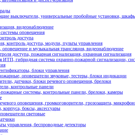
грады
щие выключатели, универсальные пробойные установки, шкафы
зация, видеонаблюдение
 системы оповещения
онтроль доступа
, контроль доступа, модули, пульты управления
 оповещение и музыкальная трансляция, видеонаблюдение
оля доступа, пожарная сигнализация, охранная сигнализация
я ИТП, гибридная система охранно-пожарной сигнализации, сис
ния
ентификаторы, блоки управления
ые, оповещатели звуковые, тестеры, блоки индикации
ли, датчики, блоки речевого оповещения, брелоки
ели, контрольные панели
ожарные системы, контрольные панели, брелоки, камеры
е
чевого оповещения, громкоговорители, грозозащита, микрофо
 корпуса, боксы, аксессуары
оповещатели световые
атчики
ьты управления, беспроводные детекторы
ние