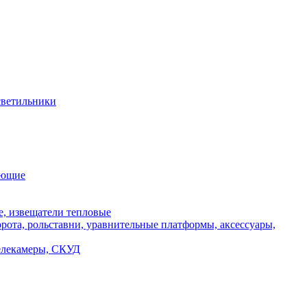
ветильники
ующие
, извещатели тепловые
ота, рольставни, уравнительные платформы, аксессуары,
телекамеры, СКУД