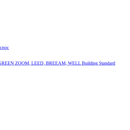
 снос
 GREEN ZOOM, LEED, BREEAM, WELL Building Standard