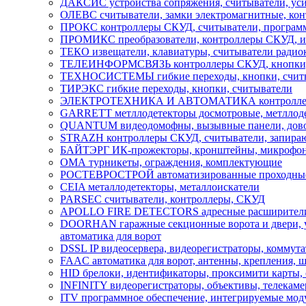
ДАКСИС устройства сопряжения, считыватели, ус
ОЛЕВС считыватели, замки электромагнитные, кон
ПРОКС контроллеры СКУД, считыватели, програм
ПРОМИКС преобразователи, контроллеры СКУД, ин
ТЕКО извещатели, клавиатуры, считыватели радиок
ТЕЛЕИНФОРМСВЯЗЬ контроллеры СКУД, кнопки, 
ТЕХНОСИСТЕМЫ гибкие переходы, кнопки, счит
ТИРЭКС гибкие переходы, кнопки, считыватели
ЭЛЕКТРОТЕХНИКА И АВТОМАТИКА контроллеры СК
GARRETT метллодетекторы досмотровые, метллоде
QUANTUM видеодомофны, вызывные панели, дов
STRAZH контроллеры СКУД, считыватели, запира
БАЙТЭРГ ИК-прожекторы, кронштейны, микрофоны
ОМА турникеты, ограждения, комплектующие
РОСТЕВРОСТРОЙ автоматизированные проходные, 
CEIA металлодетекторы, металлоискатели
PARSEC считыватели, контроллеры, СКУД
APOLLO FIRE DETECTORS адресные расширители, 
DOORHAN гаражные секционные ворота и двери, ули
автоматика для ворот
DSSL IP видеосервера, видеорегистраторы, коммут
FAAC автоматика для ворот, антенны, крепления, 
HID брелоки, идентификаторы, проксимити карты,
INFINITY видеорегистраторы, объективы, телекам
ITV программное обеспечение, интегрируемые мод