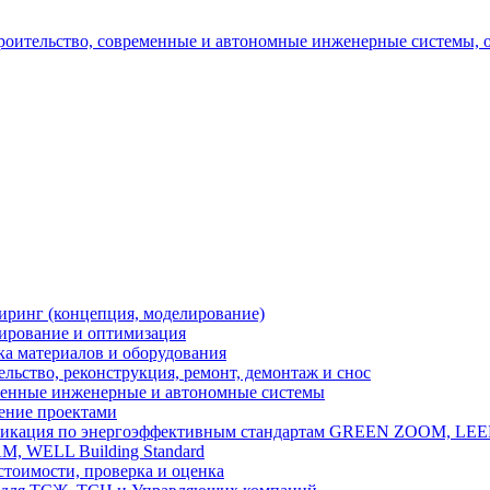
ринг (концепция, моделирование)
ирование и оптимизация
ка материалов и оборудования
льство, реконструкция, ремонт, демонтаж и снос
енные инженерные и автономные системы
ение проектами
икация по энергоэффективным стандартам GREEN ZOOM, LEE
, WELL Building Standard
стоимости, проверка и оценка