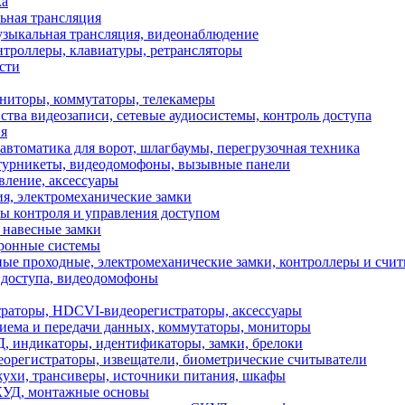
ка
ьная трансляция
зыкальная трансляция, видеонаблюдение
нтроллеры, клавиатуры, ретрансляторы
сти
иторы, коммутаторы, телекамеры
ства видеозаписи, сетевые аудиосистемы, контроль доступа
я
томатика для ворот, шлагбаумы, перегрузочная техника
 турникеты, видеодомофоны, вызывные панели
вление, аксессуары
я, электромеханические замки
ы контроля и управления доступом
 навесные замки
тронные системы
ые проходные, электромеханические замки, контроллеры и счи
доступа, видеодомофоны
раторы, HDCVI-видеорегистраторы, аксессуары
иема и передачи данных, коммутаторы, мониторы
 индикаторы, идентификаторы, замки, брелоки
регистраторы, извещатели, биометрические считыватели
ухи, трансиверы, источники питания, шкафы
КУД, монтажные основы