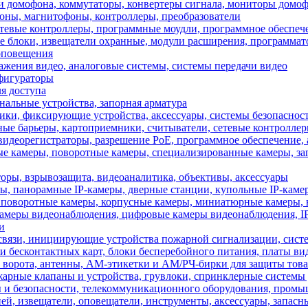
домофона, коммутаторы, конвертеры сигнала, мониторы домоф
оны, магнитофоны, контроллеры, преобразователи
тевые контроллеры, программные моудли, программное обеспеч
блоки, извещатели охранные, модули расширения, программа
оповещения
жения видео, аналоговые системы, системы передачи видео
фигураторы
я доступа
альные устройства, запорная арматура
чики, фиксирующие устройства, аксессуары, системы безопаснос
ные барьеры, картоприемники, считыватели, сетевые контролл
видеорегистраторы, разрешение PoE, программное обеспечение, 
е камеры, поворотные камеры, специализированные камеры, за
ы, взрывозащита, видеоаналитика, объективы, аксессуары
ры, панорамные IP-камеры, дверные станции, купольные IP-каме
поворотные камеры, корпусные камеры, миниатюрные камеры, в
амеры видеонаблюдения, цифровые камеры видеонаблюдения, IP
и
связи, инициирующие устройства пожарной сигнализации, систе
 бесконтактных карт, блоки бесперебойного питания, платы в
рота, антенны, АМ-этикетки и АМ/РЧ-бирки для защиты товар
ые клапаны и устройства, грувлоки, спринклерные системы 
 и безопасности, телекоммуникационного оборудования, пром
, извещатели, оповещатели, инструменты, аксессуары, запасн