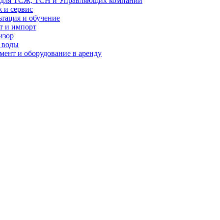
 для ТСЖ, ТСН и Управляющих компаний
 и сервис
ьтация и обучение
т и импорт
изор
 воды
мент и оборудование в аренду