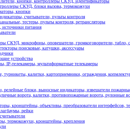
илители, кнопки, контроллеры СКУД, идентификаторы
троллеры СКУД, блоки вызова, термокожухи
маторы, кнопки
дикаторы, считыватели, пульты контроля
анальные, тестеры, пульты контроля, ретрансляторы
источники питания
ыватели
УД, микрофоны, оповещатели, громкоговорители, табло, с
текторы поисковые, катушки, аксессуары
одчики
ющие устройства
, IP-телекамеры, мультиформатные телекамеры
турникеты, калитки, картоприемники, ограждения, копмлект
релейные блоки, выносные индикаторы, извещатели пожарные
чные ворота, калитки, противопожарные ворота, рулонные вор
аторы, кронштейны, объективы, преобразователи интерфейсов, 
шлагбаумы, рейки
 считыватели
еры, термокожухи, кронштейны, крепления
ули