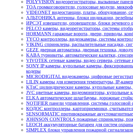
POLYVISION видеорегистраторы, вызывные панели 
TOA громкоговорители, голосовые модули, микроф
VIDEONET видеостанции, платы, оборудование, се
АЛЬТОНИКА антенны, блоки индикации, релейные 
ИРСЭТ извещатели, оповещатели, блоки речевого 
PELCO камеры, видеорегистраторы, системы отобра
HORMANN гаражные ворота, двери, приводы, кон
TYCO контроллеры, видеокамеры, системы контрол
VIKING cпринклеры, распылительные насадки, сигн
GEZE дверная автоматика, дверная техника, довод
KABA турникеты, автоматические калитки, сенсор
VIVOTEK сетевые камеры, видео сервера, сетевые 
SONY IP камеры, купольные камеры, фиксированны
кодеры
MICRODIGITAL видеокамеры, цифровые регистратор
LILIN камеры для измерения температуры, IP-каме
KTnC цилиндрические камеры, купольные камеры, 
JVC цветные камеры, видеомониторы, купольные к
ELKA автоматические шлагбаумы, дорожные стойк
NOTIFIER панели управления, системы голосовой 
КОДОС контроллеры, картоприемники, считыватели
SENSORMATIC противокражные акустомагнитные во
JOHNSON CONTROLS пожарные спринклеры, пожарн
LEOCH аккумуляторные батареи для систем охраны
SIMPLEX блоки управления пожарной сигнализацией