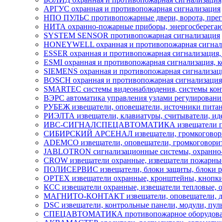
АРГУС охранная и противопожарная сигнализация
НПО ПУЛЬС противопожарные двери, ворота, пре
НИТА охранно-пожарные приборы, энергосберегаю
SYSTEM SENSOR противопожарная сигнализация
HONEYWELL охранная и противопожарная сигнали
ESSER охранная и противопожарная сигнализация,
ESMI охранная и противопожарная сигнализация, к
SIEMENS охранная и противопожарная сигнализация
BOSCH охранная и противопожарная сигнализация,
SMARTEC системы видеонаблюдения, системы контр
ВЭРС автоматика управления узлами регулировани
РУБЕЖ извещатели, оповещатели, источники пита
РИЭЛТА извещатели, клавиатуры, считыватели, ид
ИВС-СИГНАЛСПЕЦАВТОМАТИКА извещатели пожарн
СИБИРСКИЙ АРСЕНАЛ извещатели, громкоговорите
ADEMCO извещатели, оповещатели, громкоговорит
JABLOTRON сигнализационные системы, охранно-п
CROW извещатели охранные, извещатели пожарны
ПОЛИСЕРВИС извещатели, блоки защиты, блоки ре
OPTEX извещатели охранные, кронштейны, кнопки,
КСС извещатели охранные, извещатели тепловые, 
МАГНИТО-КОНТАКТ извещатели, оповещатели, д
DSC извещатели, контрольные панели, модули, пул
СПЕЦАВТОМАТИКА противопожарное оборудова