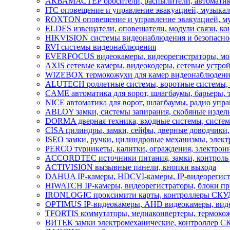
АКВАМАСТЕР оросители, распылители, автомати
ITC оповещение и управление эвакуацией, музыкал
ROXTON оповещение и управление эвакуацией, му
ELDES извещатели, оповещатели, модули связи, ко
HIKVISION системы видеонаблюдения и безопасно
RVI системы видеонаблюдения
EVERFOCUS видеокамеры, видеорегистраторы, мон
AXIS сетевые камеры, видеокодеры, сетевые устрой
WIZEBOX термокожухи для камер видеонаблюдени
ALUTECH роллетные системы, воротные системы, ав
CAME автоматика для ворот, шлагбаумы, барьеры,
NICE автоматика для ворот, шлагбаумы, радио упра
ABLOY замки, системы запирания, скобяные издели
DORMA дверная техника, входные системы, систем
CISA цилиндры, замки, сейфы, дверные доводчики,
ISEO замки, ручки, цилиндровые механизмы, элек
PERCO турникеты, калитки, ограждения, электронн
ACCORDTEC источники питания, замки, контроль 
ACTIVISION вызывные панели, кнопки выхода
DAHUA IP-камеры, HDCVI-камеры, IP-видеорегист
HIWATCH IP-камеры, видеорегистраторы, блоки пр
IRONLOGIC проксимити карты, контроллеры СКУД,
OPTIMUS IP-видеокамеры, AHD видеокамеры, видео
TFORTIS коммутаторы, медиаконвертеры, термокож
ВИТЕК замки электромеханические, контроллер С