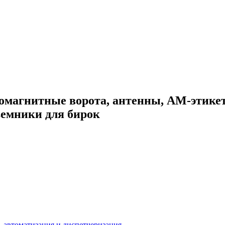
агнитные ворота, антенны, АМ-этике
ъемники для бирок
 автоматизация и диспетчеризация