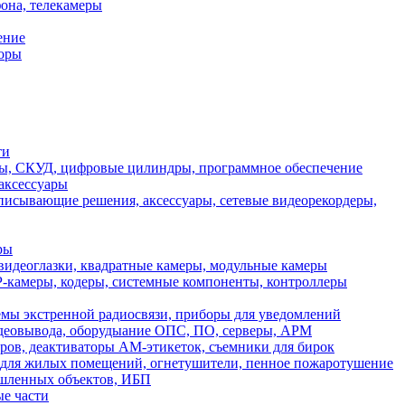
она, телекамеры
ение
торы
ти
еры, СКУД, цифровые цилиндры, программное обеспечение
аксессуары
писывающие решения, аксессуары, сетевые видеорекордеры,
ры
идеоглазки, квадратные камеры, модульные камеры
-камеры, кодеры, системные компоненты, контроллеры
мы экстренной радиосвязи, приборы для уведомлений
идеовывода, оборудыание ОПС, ПО, серверы, АРМ
ов, деактиваторы АМ-этикеток, съемники для бирок
для жилых помещений, огнетушители, пенное пожаротушение
ышленных объектов, ИБП
ые части